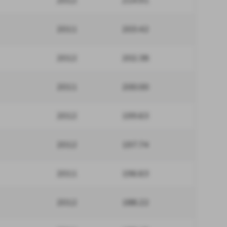
2012
214.91
2011
203.42
2012
202.38
2011
200.00
2012
199.63
2012
197.74
2011
196.63
2012
188.22