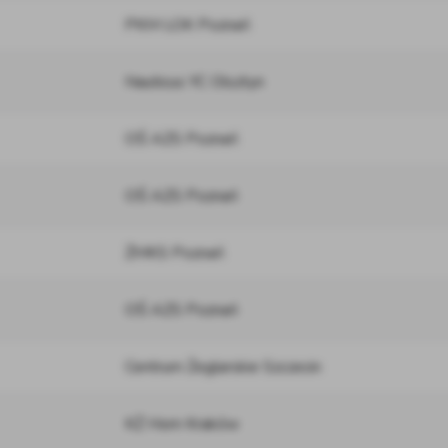
PKM LOK Poznań
Nauticus YC Olsztyn
OŚ AZS Poznań
OŚ AZS Poznań
ŻMKS Poznań
OŚ AZS Poznań
Centrum Żeglarskie Szczecin
KŻ Horn Kraków