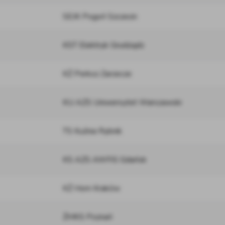
SEJK Pogoń Szczecin
KST Elektryk Grudziądz
KŻ Perkoz Zarzecze
KU AZS Uniwersytet Warszawski
TS Kuźnia Rybnik
KS AZS AWFiS Gdańsk
KŻ Horn Kraków
ŻMKS Poznań