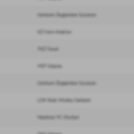
Centrum Żeglarskie Szczecin
KŻ Horn Kraków
TKŻ Toruń
YKP Gdynia
Centrum Żeglarskie Szczecin
LOK Klub Wodny Garland
Nauticus YC Olsztyn