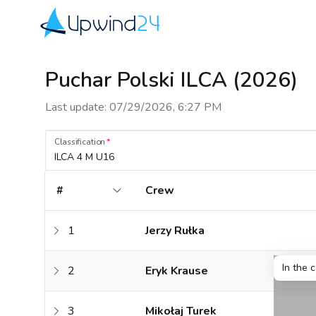
Upwind24
Puchar Polski ILCA (2026)
Last update
:
07/29/2026, 6:27 PM
Classification
ILCA 4 M U16
#
Crew
1
Jerzy Rułka
In the 
2
Eryk Krause
3
Mikołaj Turek