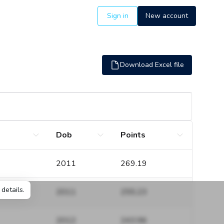
Sign in
New account
Download Excel file
Dob
Points
2011
269.19
details.
2011
255.23
2012
243.96