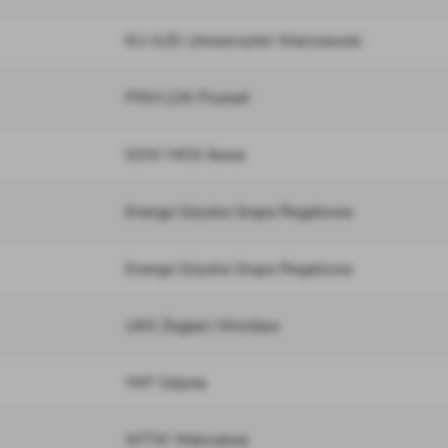
KU AZS Uniwersytet Warszawski
PKM LOK Poznań
SSW MOS Iława
Energa Giżycka Grupa Regatowa
Energa Giżycka Grupa Regatowa
UKS Żeglarz Wrocław
YKP Gdynia
WTW Warszawa