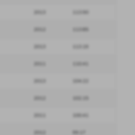
2013
113.90
2012
113.85
2013
113.19
2011
110.41
2013
104.22
2012
102.15
2011
100.41
2012
99.17