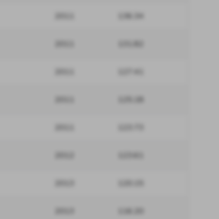
2011
136.34
2011
131.82
2011
127.41
2011
125.18
2011
123.73
2012
123.61
2013
120.15
2013
116.20