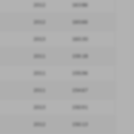
2012
163.86
2012
160.66
2013
160.30
2011
159.18
2011
155.96
2011
154.67
2013
150.91
2012
150.13