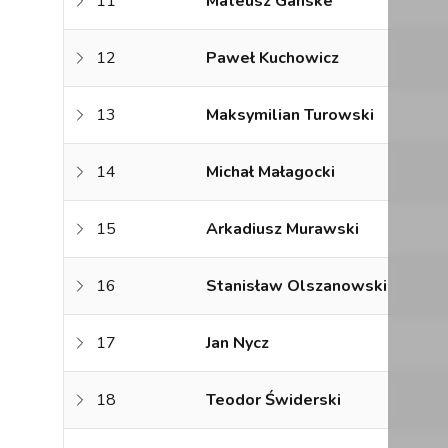
11
Mateusz Ganske
12
Paweł Kuchowicz
13
Maksymilian Turowski
14
Michał Małagocki
15
Arkadiusz Murawski
16
Stanisław Olszanowski
17
Jan Nycz
18
Teodor Świderski