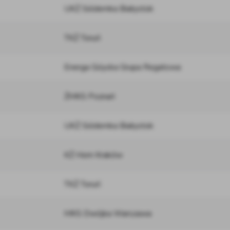
UKŻ Siódemka Białystok
TKŻ Toruń
Energa Giżycka Grupa Regatowa
ŻMKS Poznań
UKŻ Siódemka Białystok
KŻ Horn Kraków
TKŻ Toruń
MKS Dwójka Warszawa