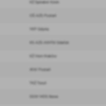
KŻ Spinaker Konin
OŚ AZS Poznań
YKP Gdynia
KS AZS AWFiS Gdańsk
KŻ Horn Kraków
JKW Poznań
TKŻ Toruń
SSW MOS Iława