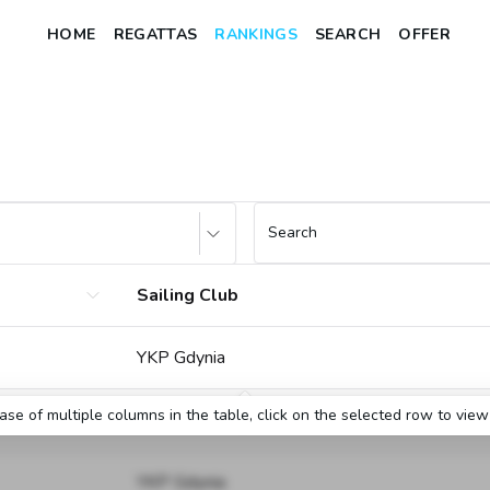
HOME
REGATTAS
RANKINGS
SEARCH
OFFER
Search
Sailing Club
YKP Gdynia
case of multiple columns in the table, click on the selected row to view 
MKŻ Arka Gdynia
YKP Gdynia