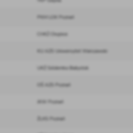
YKP Gdynia
PKM LOK Poznań
CHKŻ Chojnice
KU AZS Uniwersytet Warszawski
UKŻ Siódemka Białystok
OŚ AZS Poznań
JKW Poznań
ŻLKS Poznań