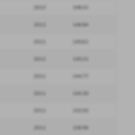
2013
148.41
2012
146.84
2011
145.61
2012
145.21
2011
144.77
2011
144.30
2011
142.02
2011
136.96