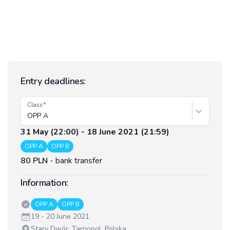
Entry deadlines:
Class
OPP A
31 May (22:00) - 18 June 2021 (21:59)
OPP A
OPP B
80 PLN
-
bank transfer
Information:
Classes:
OPP A
OPP B
Date:
19 - 20 June 2021
Venue:
Stary Dwór, Tarnopol, Polska