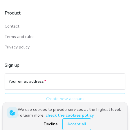
Product
Contact
Terms and rules
Privacy policy
Sign up
Your email address
Create new account
We use cookies to provide services at the highest level.
To learn more,
check the cookies policy
.
Polski
English
Decline
Accept all
©
2026
Upwind24. All rights reserved.