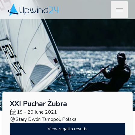
open na
Upwind24
XXI Puchar Żubra
19 - 20 June 2021
Stary Dwór, Tarnopol, Polska
View regatta results