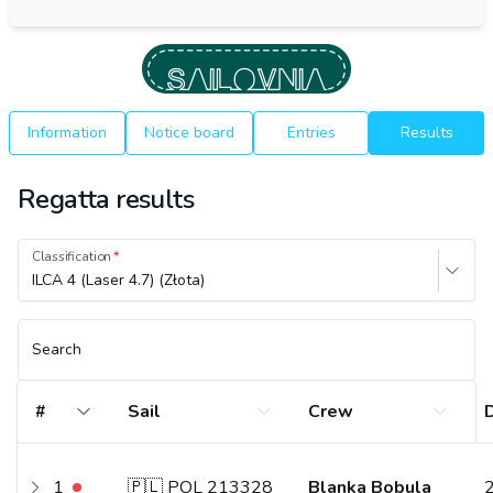
Information
Notice board
Entries
Results
Regatta results
Classification
ILCA 4 (Laser 4.7) (Złota)
Search
#
Sail
Crew
1
🇵🇱 POL 213328
Blanka Bobula