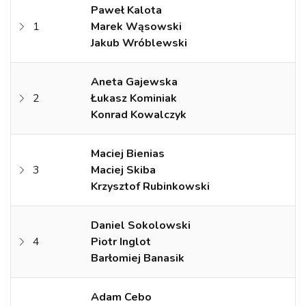
Paweł Kalota
1
Marek Wąsowski
Jakub Wróblewski
Aneta Gajewska
2
Łukasz Kominiak
Konrad Kowalczyk
Maciej Bienias
3
Maciej Skiba
Krzysztof Rubinkowski
Daniel Sokolowski
4
Piotr Inglot
Barłomiej Banasik
Adam Cebo