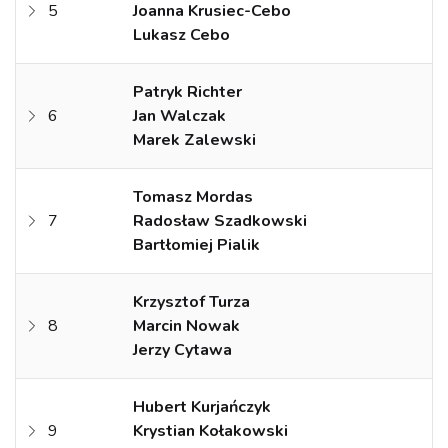
5
Joanna Krusiec-Cebo
Lukasz Cebo
Patryk Richter
6
Jan Walczak
Marek Zalewski
Tomasz Mordas
7
Radosław Szadkowski
Bartłomiej Pialik
Krzysztof Turza
8
Marcin Nowak
Jerzy Cytawa
Hubert Kurjańczyk
9
Krystian Kołakowski