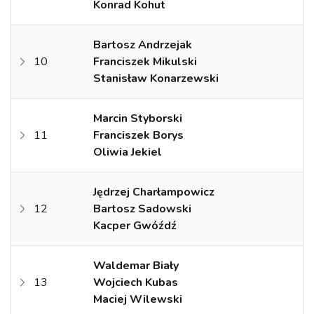
Konrad Kohut
Bartosz Andrzejak
10
Franciszek Mikulski
Stanisław Konarzewski
Marcin Styborski
11
Franciszek Borys
Oliwia Jekiel
Jędrzej Charłampowicz
12
Bartosz Sadowski
Kacper Gwóźdź
Waldemar Biały
13
Wojciech Kubas
Maciej Wilewski