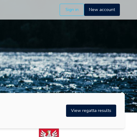
Sign in
New account
View regatta results