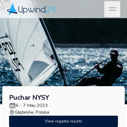
open na
Upwind24
Puchar NYSY
6 - 7 May 2023
Głębinów, Polska
View regatta results