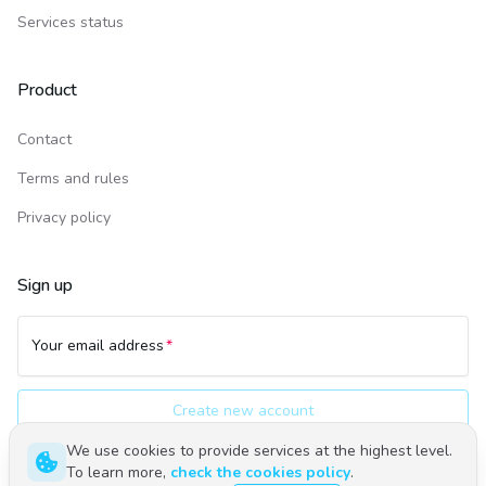
Services status
Product
Contact
Terms and rules
Privacy policy
Sign up
Your email address
Create new account
We use cookies to provide services at the highest level.
To learn more,
check the cookies policy
.
Polski
English