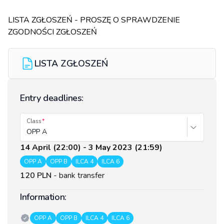
LISTA ZGŁOSZEŃ - PROSZĘ O SPRAWDZENIE
ZGODNOŚCI ZGŁOSZEŃ
LISTA ZGŁOSZEŃ
Entry deadlines:
Class
OPP A
14 April (22:00) - 3 May 2023 (21:59)
OPP A
OPP B
ILCA 4
ILCA 6
120 PLN
-
bank transfer
Information:
Classes:
OPP A
OPP B
ILCA 4
ILCA 6