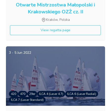
Otwarte Mistrzostwa Małopolski i
Krakowskiego OZŻ cz. II
Kraków, Polska
View regatta page
3 - 5 Jun 2022
420
470
29er
ILCA 4 (Laser 4.7)
ILCA 6 (Laser Radial)
ILCA 7 (Laser Standard)