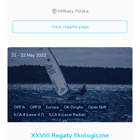
Wilkasy, Polska
View regatta page
21 - 22 May 2022
OPP A
OPP B
Europa
OK-Dinghy
Open Skiff
ILCA 4 (Laser 4.7)
ILCA 6 (Laser Radial)
XXVIII Regaty Ekologiczne