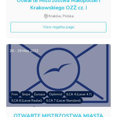
Otwarte Mistrzostwa Małopolski i
Krakowskiego OZŻ cz. I
Kraków, Polska
View regatta page
28 - 29 May 2022
Finn
Snipe
Europa
Optimist
ILCA 4 (Laser 4.7)
ILCA 6 (Laser Radial)
ILCA 7 (Laser Standard)
OTWARTE MISTRZOSTWA MIASTA