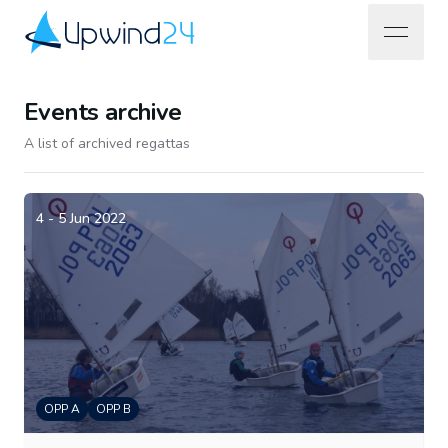
open na
Upwind24
Events archive
A list of archived regattas
4 - 5 Jun 2022
OPP A
OPP B