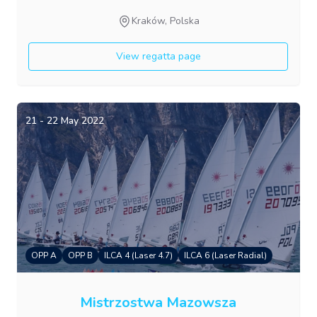
Kraków, Polska
View regatta page
21 - 22 May 2022
OPP A
OPP B
ILCA 4 (Laser 4.7)
ILCA 6 (Laser Radial)
Mistrzostwa Mazowsza