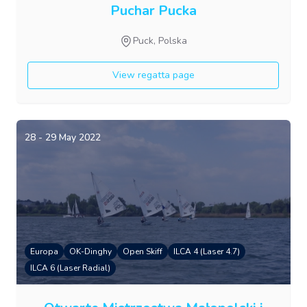
Puchar Pucka
Puck, Polska
View regatta page
28 - 29 May 2022
Europa
OK-Dinghy
Open Skiff
ILCA 4 (Laser 4.7)
ILCA 6 (Laser Radial)