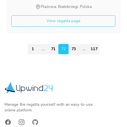
Plażowa, Białobrzegi, Polska
View regatta page
1
...
71
72
72
73
...
117
Upwind24
Manage the regatta yourself with an easy-to-use
online platform.
Facebook
Instagram
GitHub