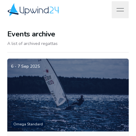
open na
Upwind24
Events archive
A list of archived regattas
6 - 7 Sep 2025
Omega Standard