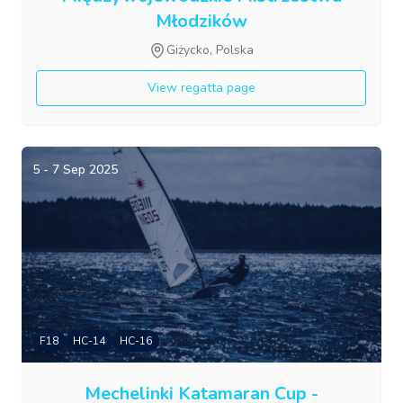
Młodzików
Giżycko, Polska
View regatta page
5 - 7 Sep 2025
F18
HC-14
HC-16
Mechelinki Katamaran Cup -