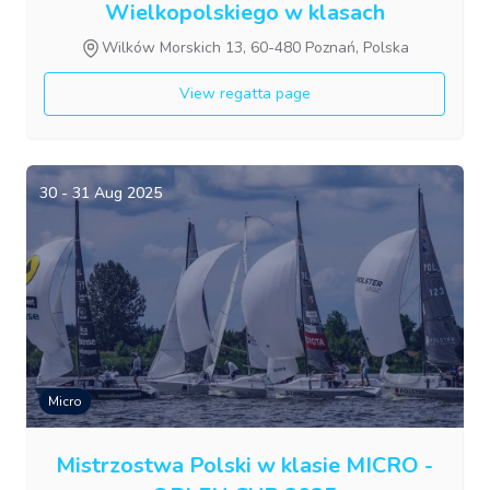
Wielkopolskiego w klasach
turystycznych
Wilków Morskich 13, 60-480 Poznań, Polska
View regatta page
30 - 31 Aug 2025
Micro
Mistrzostwa Polski w klasie MICRO -