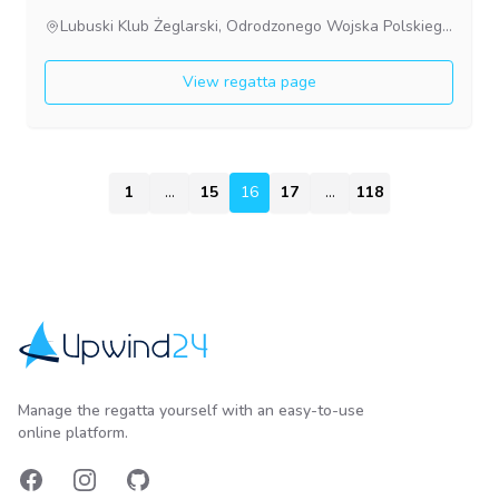
Lubuski Klub Żeglarski, Odrodzonego Wojska Polskiego 23, 67-410 Sława, Poland
View regatta page
1
...
15
16
16
17
...
118
Upwind24
Manage the regatta yourself with an easy-to-use
online platform.
Facebook
Instagram
GitHub