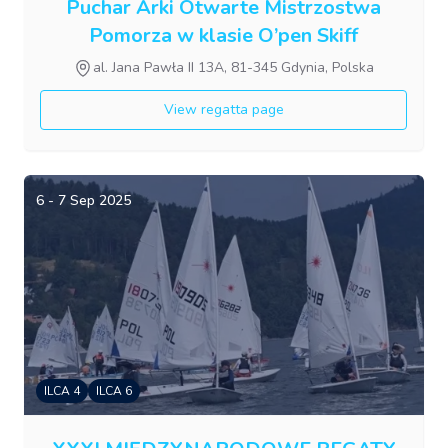
Puchar Arki Otwarte Mistrzostwa
Pomorza w klasie O’pen Skiff
al. Jana Pawła II 13A, 81-345 Gdynia, Polska
View regatta page
6 - 7 Sep 2025
ILCA 4
ILCA 6