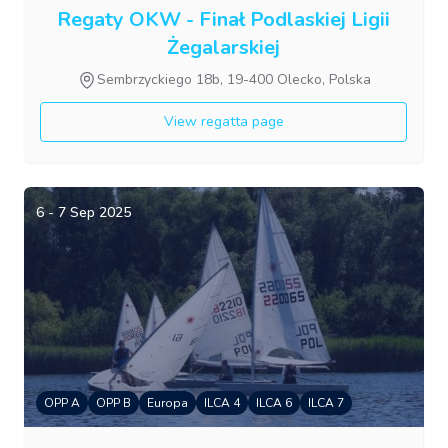
Regaty OKW - Finał Podlaskiej Ligii
Żegalarskiej
Sembrzyckiego 18b, 19-400 Olecko, Polska
View regatta page
6 - 7 Sep 2025
OPP A
OPP B
Europa
ILCA 4
ILCA 6
ILCA 7