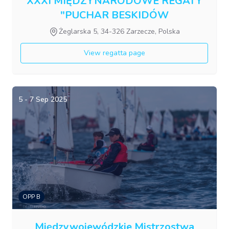
XXXI MIĘDZYNARODOWE REGATY
"PUCHAR BESKIDÓW
INTERPUCHAR"
Żeglarska 5, 34-326 Zarzecze, Polska
View regatta page
5 - 7 Sep 2025
OPP B
Międzywojewódzkie Mistrzostwa