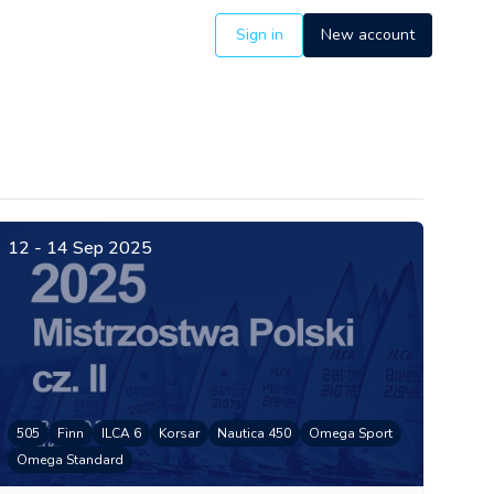
Sign in
New account
12 - 14 Sep 2025
505
Finn
ILCA 6
Korsar
Nautica 450
Omega Sport
Omega Standard