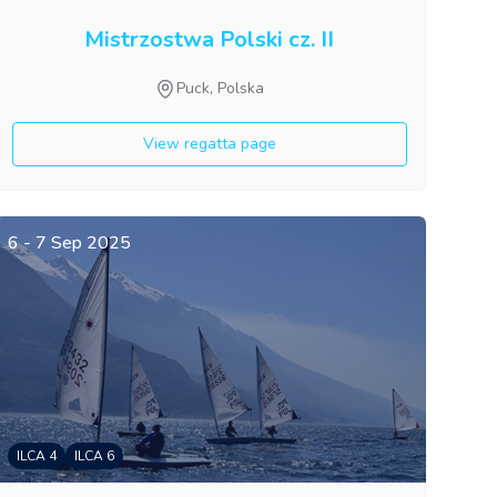
Mistrzostwa Polski cz. II
Puck, Polska
View regatta page
6 - 7 Sep 2025
ILCA 4
ILCA 6