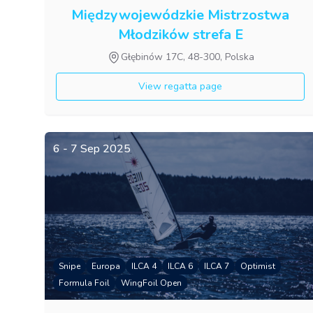
Międzywojewódzkie Mistrzostwa
Młodzików strefa E
Głębinów 17C, 48-300, Polska
View regatta page
6 - 7 Sep 2025
Snipe
Europa
ILCA 4
ILCA 6
ILCA 7
Optimist
Formula Foil
WingFoil Open