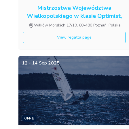
Mistrzostwa Województwa
Wielkopolskiego w klasie Optimist,
cz. 2
Wilków Morskich 17/19, 60-480 Poznań, Polska
View regatta page
12 - 14 Sep 2025
OPP B