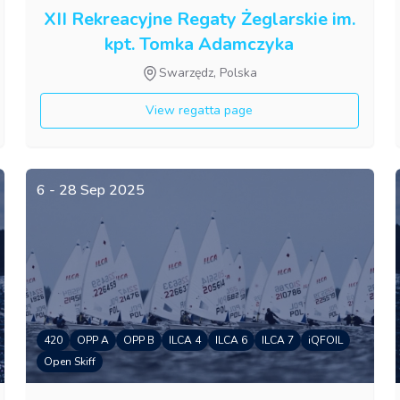
XII Rekreacyjne Regaty Żeglarskie im.
kpt. Tomka Adamczyka
Swarzędz, Polska
View regatta page
6 - 28 Sep 2025
420
OPP A
OPP B
ILCA 4
ILCA 6
ILCA 7
iQFOIL
Open Skiff