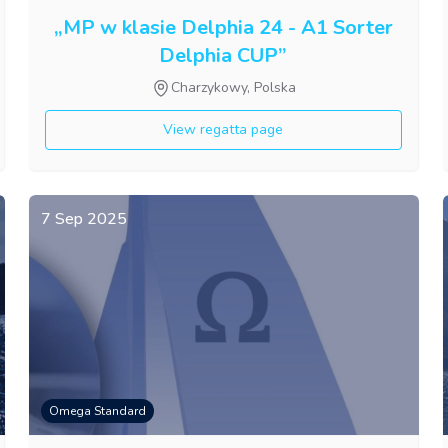
„MP w klasie Delphia 24 - A1 Sorter
Delphia CUP”
Charzykowy, Polska
View regatta page
7 Sep 2025
Omega Standard