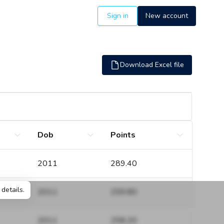
Sign in
New account
Download Excel file
Dob
Points
2011
289.40
details.
2011
259.80
2011
258.20