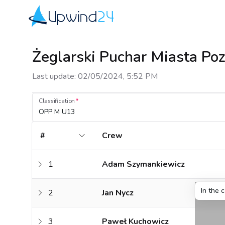
Upwind24
Żeglarski Puchar Miasta Po
Last update
:
02/05/2024, 5:52 PM
Classification
OPP M U13
#
Crew
1
Adam Szymankiewicz
In the 
2
Jan Nycz
3
Paweł Kuchowicz