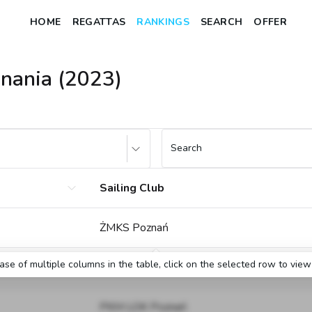
HOME
REGATTAS
RANKINGS
SEARCH
OFFER
znania (2023)
Search
Sailing Club
ŻMKS Poznań
case of multiple columns in the table, click on the selected row to view 
JKW Poznań
PKM LOK Poznań