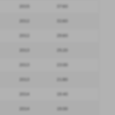
2015
37.60
2012
32.60
2012
29.60
2013
25.20
2013
23.00
2013
21.80
2014
19.40
2014
19.00