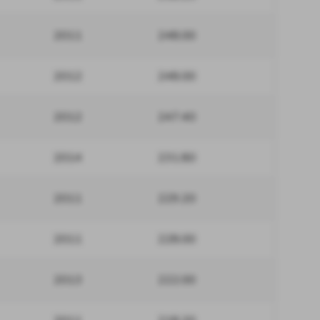
2011
248.00
2012
248.00
2012
247.40
2014
231.80
2011
229.20
2011
228.00
2013
222.00