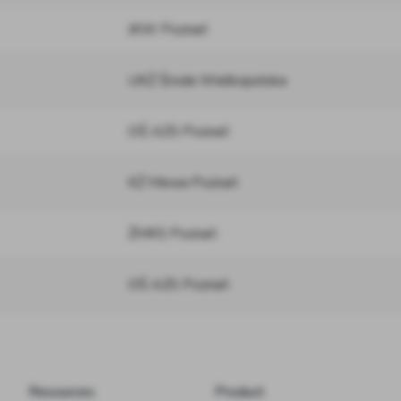
JKW Poznań
UKŻ Środa Wielkopolska
OŚ AZS Poznań
KŻ Mewa Poznań
ŻMKS Poznań
OŚ AZS Poznań
Resources
Product