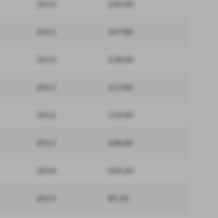
2013
149.00
2011
147.80
2013
128.00
2011
113.60
2012
110.00
2011
106.60
2014
104.20
2013
95.20