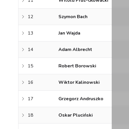
11
Witold Prus-Głowacki
12
Szymon Bach
13
Jan Wajda
14
Adam Albrecht
15
Robert Borowski
16
Wiktor Kalinowski
17
Grzegorz Andruszko
18
Oskar Pluciński