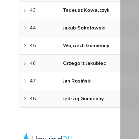
43
Tadeusz Kowalczyk
44
Jakub Sokołowski
45
Wojciech Gumienny
46
Grzegorz Jakubiec
47
Jan Rosiński
48
Jędrzej Gumienny