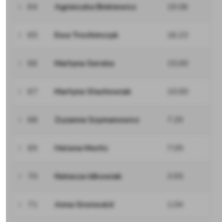
64
Agnieszka Binkiewicz
19.06
65
Ewa Trochimczyk
16.23
66
Martyna Seroka
15.00
67
Martyna Stachowiak
10.00
68
Zuzanna Szymanowicz
7.29
69
Helena Moritz
7.05
70
Natasza Idkowiak
3.95
71
Anna Gronwald
1.04