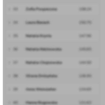
33
Zofia Pospieszna
158.24
34
Laura Banach
150.70
35
Natalia Krysta
147.96
36
Natalia Malinowska
145.65
37
Natalia Chojnowska
144.50
38
Oliwia Dróżyńska
136.90
39
Anna Weinzieher
134.69
40
Hanna Rogowska
131.63