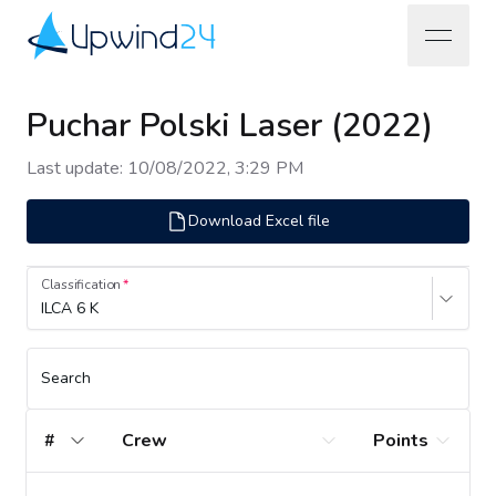
open na
Upwind24
Puchar Polski Laser (2022)
Last update
:
10/08/2022, 3:29 PM
Download Excel file
Classification
ILCA 6 K
Search
#
Crew
Points