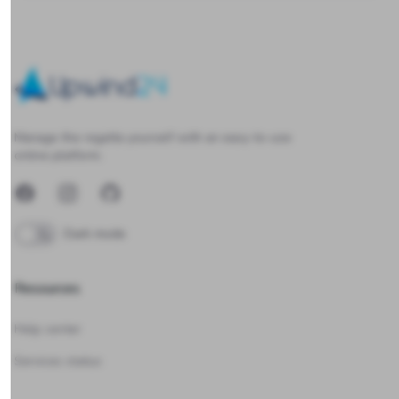
Upwind24
Manage the regatta yourself with an easy-to-use
online platform.
Facebook
Instagram
GitHub
Dark mode
Resources
Help center
Services status