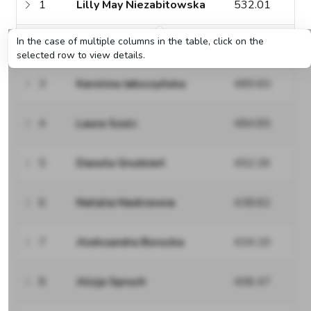
1
Lilly May Niezabitowska
532.01
In the case of multiple columns in the table, click on the
2
Klara Sobczak
501.04
selected row to view details.
3
Karolina Jałoszyńska
489.60
4
Laura Szulc
484.85
5
Danuta Grudzień
452.26
6
Natalia Nadrzewia
438.82
7
Aleksandra Borucka
434.19
8
Alicja Spruch
406.47