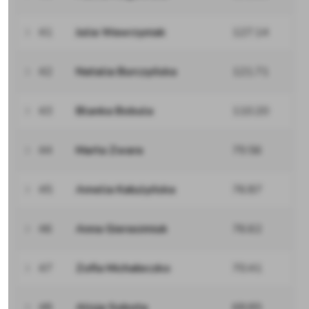
41
Julia Wawrzyniak
127.14
42
Natalia Burczyńska
121.71
43
Blanka Bobula
110.20
44
Marta Zwara
79.56
45
Amelia Kałużyńska
76.87
46
Anna Gierasimiuk
76.62
47
Zofia Michałeczko
70.41
48
Alicja Sobota
68.85