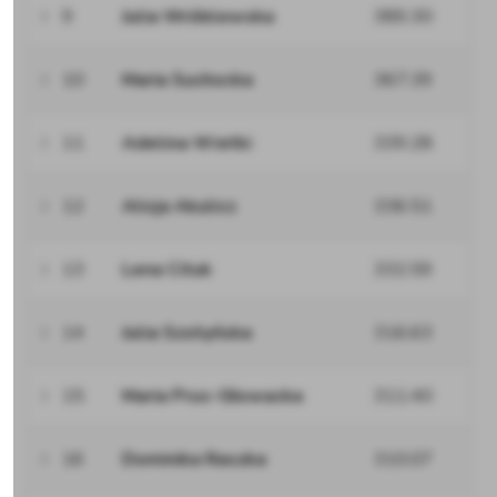
9
Julia Wróblewska
389.30
10
Maria Suchocka
367.39
11
Adelina Wietki
339.28
12
Alicja Akulicz
336.51
13
Lena Cituk
332.59
14
Julia Szotyńska
316.63
15
Maria Prus-Głowacka
311.40
16
Dominika Raszka
310.07