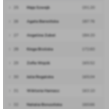
25
Maja Szwejk
191.20
26
Agata Barwińska
187.76
27
Angelina Zubel
184.20
28
Kinga Brzóska
172.60
29
Zofia Wojcik
165.52
30
Julia Rogalska
165.04
31
Wiktoria Harnasz
163.10
32
Natalia Borusińska
160.66