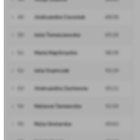
49
Aleksandra Ciwoniuk
68.59
50
Julia Tomaszewska
65.29
51
Maria Majchrzycka
58.39
52
Julia Szymczak
55.30
53
Aleksandra Zastawna
55.21
54
Natasza Tarnawska
52.04
55
Róża Stolarska
49.62