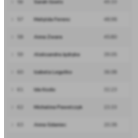
56
Sarah Goetz
49.33
57
Matylda Ferenc
48.98
58
Anna Zwara
45.80
59
Aleksandra Jędryka
39.05
60
Izabela Legutko
36.08
61
Ida Kozło
32.23
62
Michalina Pawelczyk
23.33
63
Anna Gdaniec
20.38