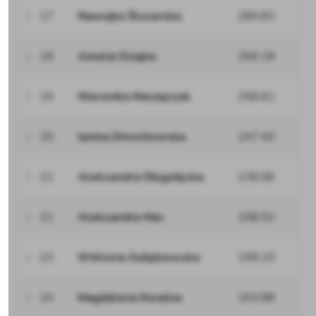
17
Nawojka Ślusarska
285.83
18
Amelia Dziąba
266.18
19
Weronika Maciejczuk
256.61
20
Janina Dmochowska
247.40
21
Aleksandra Długołęcka
238.56
22
Aleksandra Mac
208.52
23
Wiktoria Gołębiowska
198.15
24
Magdalena Kwaśna
193.88