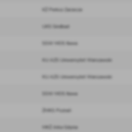
KŻ Perkoz Zarzecze
UKS Sindbad
SSW MOS Iława
KU AZS Uniwersytet Warszawski
KU AZS Uniwersytet Warszawski
SSW MOS Iława
ŻMKS Poznań
MKŻ Arka Gdynia