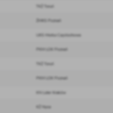
TKŻ Toruń
ŻMKS Poznań
UKS Morka Częstochowa
PKM LOK Poznań
TKŻ Toruń
PKM LOK Poznań
KN Lider Kraków
KŻ Nysa