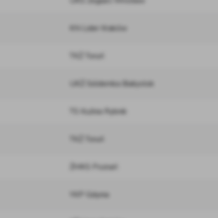
UKS Żeglarz Wrocław
KN Lider Kraków
TKŻ Toruń
UKŻ Siódemka Białystok
TS Kuźnia Rybnik
TKŻ Toruń
ŻMKS Poznań
YKP Gdynia