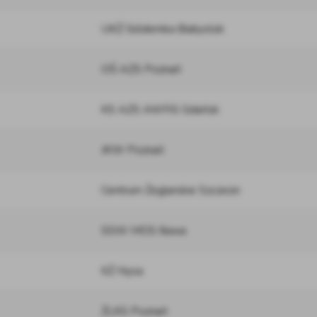
UKŻ Siódemka Białystok
OŚ AZS Poznań
KS AZS AWFiS Gdańsk
JKW Poznań
Centrum Żeglarskie Szczecin
SSW MOS Iława
KŻ Nysa
ŻLKS Poznań