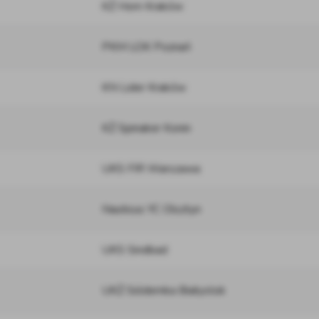
KŻ Horn Kraków
PKM LOK Poznań
KN Lider Kraków
KŻ Spinaker Konin
UKS FIR Warszawa
Nauticus YC Olsztyn
UKS Sindbad
UKŻ Siódemka Białystok