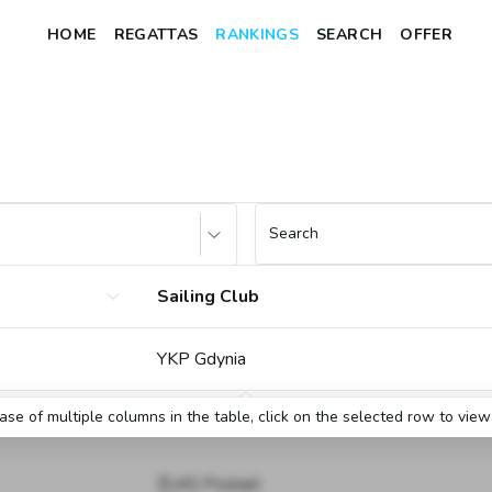
HOME
REGATTAS
RANKINGS
SEARCH
OFFER
Search
Sailing Club
YKP Gdynia
case of multiple columns in the table, click on the selected row to view 
TKŻ Toruń
ŻLKS Poznań