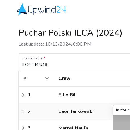
Upwind24
Puchar Polski ILCA (2024)
Last update
:
10/13/2024, 6:00 PM
Classification
ILCA 4 M U18
#
Crew
1
Filip Bil
In the 
2
Leon Jankowski
3
Marcel Haufa