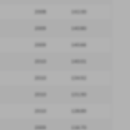
2008
142.00
2009
140.80
2009
140.66
2010
140.01
2010
134.92
2010
131.90
2010
128.89
2009
116.70