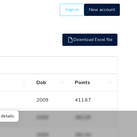
Sign in
New account
Download Excel file
Dob
Points
2009
411.67
details.
2009
382.09
2009
381.44