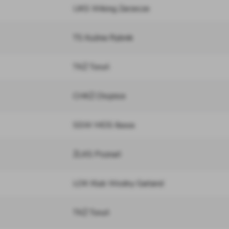
UKS Wiking Zarzecze
TS Kuźnia Rybnik
TKŻ Toruń
CHKŻ Chojnice
SSW MOS Iława
ŻLKS Poznań
LOK Klub Wodny Garland
TKŻ Toruń