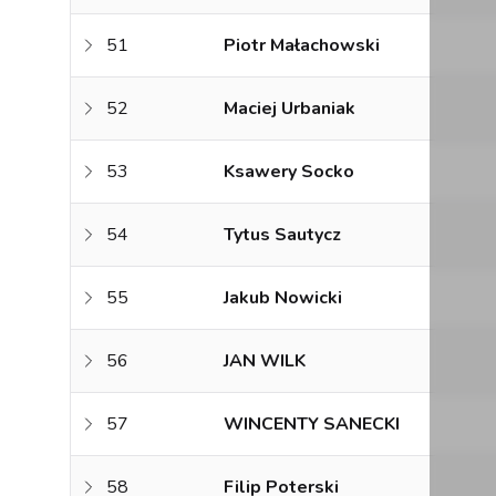
51
Piotr Małachowski
52
Maciej Urbaniak
53
Ksawery Socko
54
Tytus Sautycz
55
Jakub Nowicki
56
JAN WILK
57
WINCENTY SANECKI
58
Filip Poterski