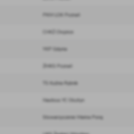
PKM LOK Poznań
CHKŻ Chojnice
YKP Gdynia
ŻMKS Poznań
TS Kuźnia Rybnik
Nauticus YC Olsztyn
Stowarzyszenie Marina Poraj