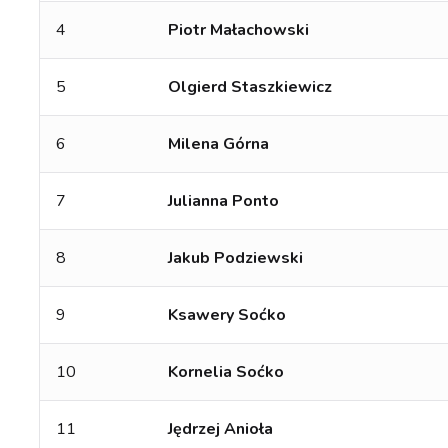
4
Piotr Małachowski
5
Olgierd Staszkiewicz
6
Milena Górna
7
Julianna Ponto
8
Jakub Podziewski
9
Ksawery Soćko
10
Kornelia Soćko
11
Jędrzej Anioła