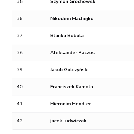
35
Szymon Grochowski
36
Nikodem Machejko
37
Blanka Bobula
38
Aleksander Paczos
39
Jakub Gulczyński
40
Franciszek Kamola
41
Hieronim Hendler
42
jacek ludwiczak