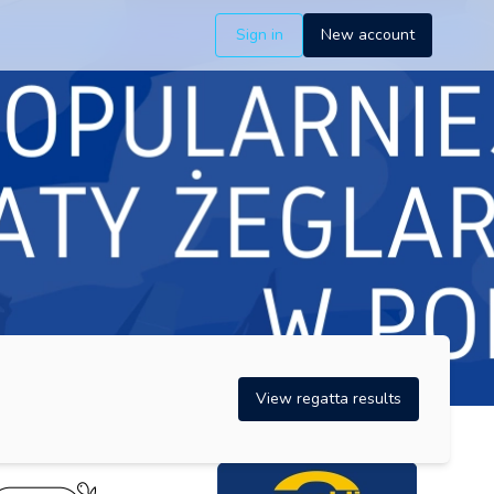
Sign in
New account
View regatta results