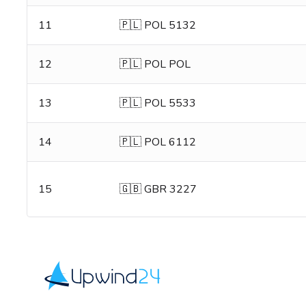
11
🇵🇱 POL 5132
12
🇵🇱 POL POL
13
🇵🇱 POL 5533
14
🇵🇱 POL 6112
15
🇬🇧 GBR 3227
Upwind24