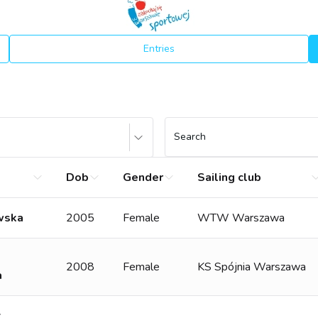
Entries
Search
Dob
Gender
Sailing club
wska
2005
Female
WTW Warszawa
2008
Female
KS Spójnia Warszawa
a
k