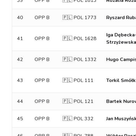
39
OPP B
🇵🇱 POL 1813
Rozalia Roz
40
OPP B
🇵🇱 POL 1773
Ryszard Rub
Iga Dębecka
41
OPP B
🇵🇱 POL 1628
Strzyżewsk
42
OPP B
🇵🇱 POL 1332
Hugo Campi
43
OPP B
🇵🇱 POL 111
Torkil Smółk
44
OPP B
🇵🇱 POL 121
Bartek Nuro
45
OPP B
🇵🇱 POL 332
Jan Muszyńsk