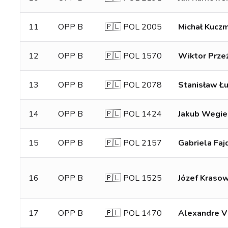
11
OPP B
🇵🇱 POL 2005
Michał Kuczm
12
OPP B
🇵🇱 POL 1570
Wiktor Przeź
13
OPP B
🇵🇱 POL 2078
Stanisław Ł
14
OPP B
🇵🇱 POL 1424
Jakub Wegie
15
OPP B
🇵🇱 POL 2157
Gabriela Faj
16
OPP B
🇵🇱 POL 1525
Józef Kraso
17
OPP B
🇵🇱 POL 1470
Alexandre V