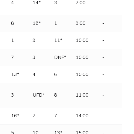
4
14*
3
7.00
-
8
18*
1
9.00
-
1
9
11*
10.00
-
7
3
DNF*
10.00
-
13*
4
6
10.00
-
3
UFD*
8
11.00
-
16*
7
7
14.00
-
5
10
13*
15.00
-