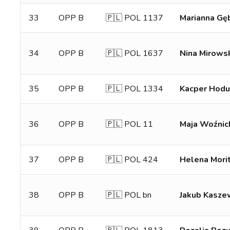
33
OPP B
🇵🇱 POL 1137
Marianna Gę
34
OPP B
🇵🇱 POL 1637
Nina Mirows
35
OPP B
🇵🇱 POL 1334
Kacper Hod
36
OPP B
🇵🇱 POL 11
Maja Woźnic
37
OPP B
🇵🇱 POL 424
Helena Mori
38
OPP B
🇵🇱 POL bn
Jakub Kasze