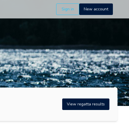
Sign in
New account
View regatta results