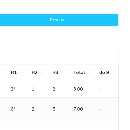
Results
R1
R2
R3
Total
do 9
2*
1
2
3.00
-
6*
2
5
7.00
-