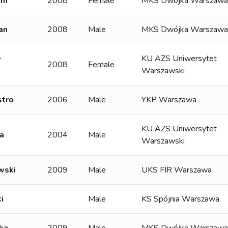
um
2008
Female
MKS Dwójka Warszawa
an
2008
Male
MKS Dwójka Warszawa
-
KU AZS Uniwersytet
2008
Female
a
Warszawski
stro
2006
Male
YKP Warszawa
KU AZS Uniwersytet
a
2004
Male
Warszawski
wski
2009
Male
UKS FIR Warszawa
i
Male
KS Spójnia Warszawa