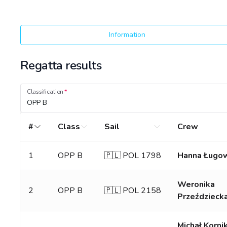
Information
Regatta results
Classification
OPP B
#
Class
Sail
Crew
1
OPP B
🇵🇱 POL 1798
Hanna Ługo
Weronika
2
OPP B
🇵🇱 POL 2158
Przeździeck
Michał Korni