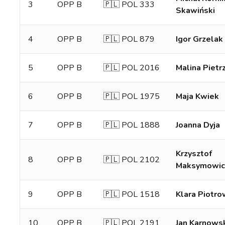
3
OPP B
🇵🇱 POL 333
Skawiński
4
OPP B
🇵🇱 POL 879
Igor Grzelak
5
OPP B
🇵🇱 POL 2016
Malina Pietr
6
OPP B
🇵🇱 POL 1975
Maja Kwiek
7
OPP B
🇵🇱 POL 1888
Joanna Dyja
Krzysztof
8
OPP B
🇵🇱 POL 2102
Maksymowic
9
OPP B
🇵🇱 POL 1518
Klara Piotr
10
OPP B
🇵🇱 POL 2191
Jan Karnows