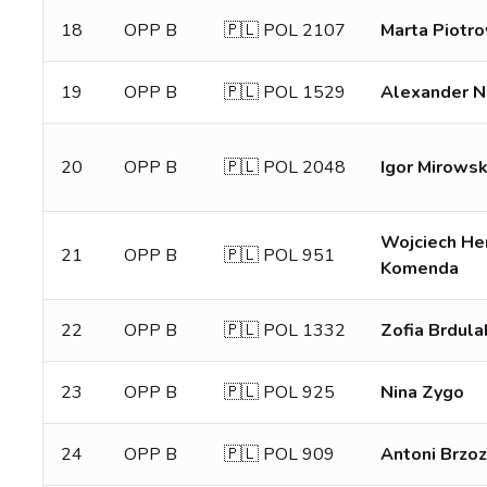
18
OPP B
🇵🇱 POL 2107
Marta Piotr
19
OPP B
🇵🇱 POL 1529
Alexander 
20
OPP B
🇵🇱 POL 2048
Igor Mirowsk
Wojciech He
21
OPP B
🇵🇱 POL 951
Komenda
22
OPP B
🇵🇱 POL 1332
Zofia Brdula
23
OPP B
🇵🇱 POL 925
Nina Zygo
24
OPP B
🇵🇱 POL 909
Antoni Brzo