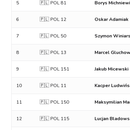
5
🇵🇱 POL 81
Borys Michniew
6
🇵🇱 POL 12
Oskar Adamiak
7
🇵🇱 POL 50
Szymon Winiars
8
🇵🇱 POL 13
Marcel Gluchow
9
🇵🇱 POL 151
Jakub Micewski
10
🇵🇱 POL 11
Kacper Ludwińs
11
🇵🇱 POL 150
Maksymilian M
12
🇵🇱 POL 115
Lucjan Bladows