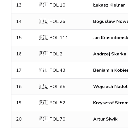
13
🇵🇱 POL 10
Łukasz Kielnar
14
🇵🇱 POL 26
Bogusław Now
15
🇵🇱 POL 111
Jan Krasodomsk
16
🇵🇱 POL 2
Andrzej Skarka
17
🇵🇱 POL 43
Beniamin Kobier
18
🇵🇱 POL 85
Wojciech Nadol
19
🇵🇱 POL 52
Krzysztof Strom
20
🇵🇱 POL 70
Artur Siwik