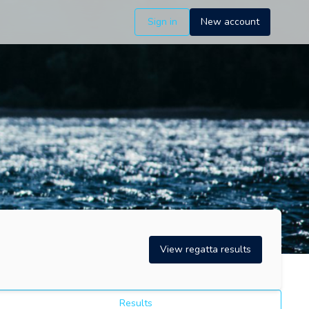
Sign in
New account
View regatta results
Results