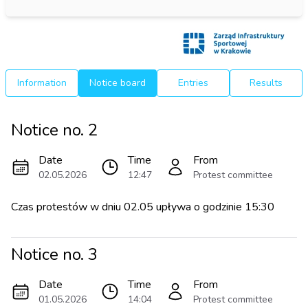
Information
Notice board
Entries
Results
Notice no.
2
Date
Time
From
02.05.2026
12:47
Protest committee
Czas protestów w dniu 02.05 upływa o godzinie 15:30
Notice no.
3
Date
Time
From
01.05.2026
14:04
Protest committee