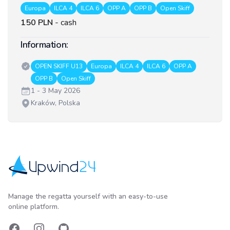
Europa
ILCA 4
ILCA 6
OPP A
OPP B
Open Skiff
150 PLN
-
cash
Information:
Classes:
OPEN SKIFF U13
Europa
ILCA 4
ILCA 6
OPP A
OPP B
Open Skiff
Date:
1 - 3 May 2026
Venue:
Kraków, Polska
Upwind24
Manage the regatta yourself with an easy-to-use
online platform.