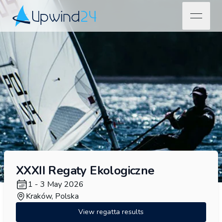
open na
Upwind24
XXXII Regaty Ekologiczne
1 - 3 May 2026
Kraków, Polska
View regatta results