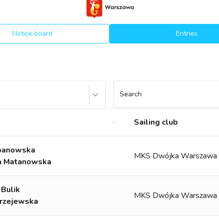
Notice board
Entries
Search
Sailing club
abanowska
MKS Dwójka Warszawa
a Matanowska
 Bulik
MKS Dwójka Warszawa
erzejewska