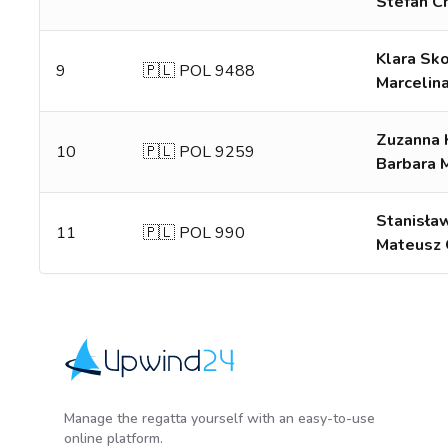
Stefan C
Klara Sk
9
🇵🇱 POL 9488
Marcelin
Zuzanna 
10
🇵🇱 POL 9259
Barbara 
Stanisła
11
🇵🇱 POL 990
Mateusz 
Upwind24
Manage the regatta yourself with an easy-to-use
online platform.