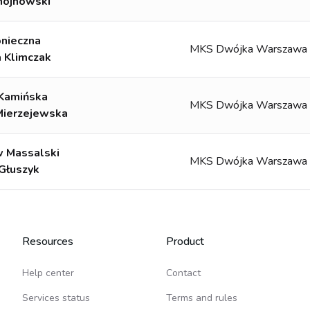
hojnowski
onieczna
MKS Dwójka Warszawa
a Klimczak
Kamińska
MKS Dwójka Warszawa
Mierzejewska
w Massalski
MKS Dwójka Warszawa
Głuszyk
Resources
Product
Help center
Contact
Services status
Terms and rules