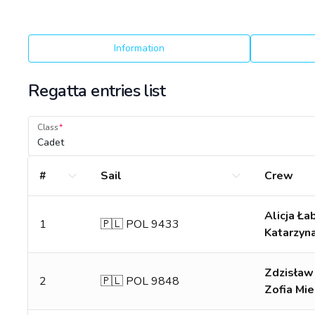
Information
Regatta entries list
Class
Cadet
#
Sail
Crew
Alicja Ł
1
🇵🇱 POL 9433
Katarzyn
Zdzisław
2
🇵🇱 POL 9848
Zofia Mi