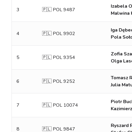
Izabela 
3
🇵🇱 POL 9487
Malwina 
Iga Dębe
4
🇵🇱 POL 9902
Pola Soł
Zofia Sz
5
🇵🇱 POL 9354
Olga Las
Tomasz 
6
🇵🇱 POL 9252
Julia Mat
Piotr Buc
7
🇵🇱 POL 10074
Kazimierz
Ryszard 
8
🇵🇱 POL 9847