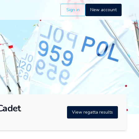
Sign in
New account
Cadet
View regatta results