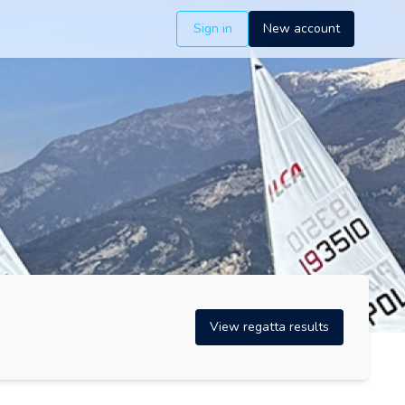
Sign in
New account
View regatta results