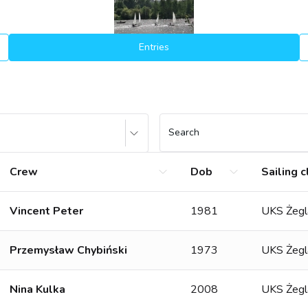
Entries
Search
Crew
Dob
Sailing c
Vincent Peter
1981
UKS Żegl
Przemysław Chybiński
1973
UKS Żegl
Nina Kulka
2008
UKS Żegl