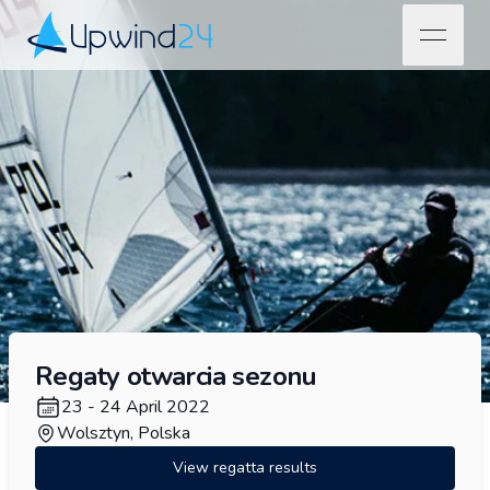
open na
Upwind24
Regaty otwarcia sezonu
23 - 24 April 2022
Wolsztyn, Polska
View regatta results