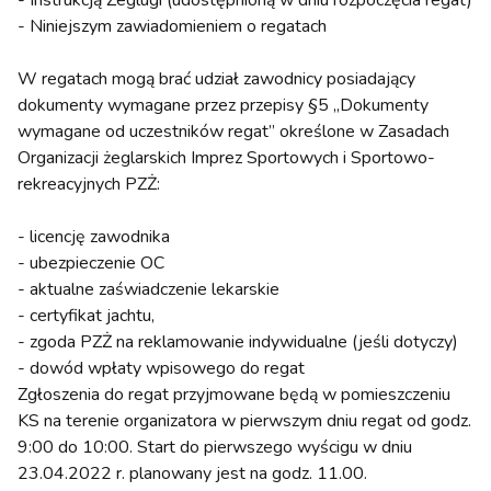
- Instrukcją Żeglugi (udostępnioną w dniu rozpoczęcia regat)
- Niniejszym zawiadomieniem o regatach
W regatach mogą brać udział zawodnicy posiadający
dokumenty wymagane przez przepisy §5 „Dokumenty
wymagane od uczestników regat” określone w Zasadach
Organizacji żeglarskich Imprez Sportowych i Sportowo-
rekreacyjnych PZŻ:
- licencję zawodnika
- ubezpieczenie OC
- aktualne zaświadczenie lekarskie
- certyfikat jachtu,
- zgoda PZŻ na reklamowanie indywidualne (jeśli dotyczy)
- dowód wpłaty wpisowego do regat
Zgłoszenia do regat przyjmowane będą w pomieszczeniu
KS na terenie organizatora w pierwszym dniu regat od godz.
9:00 do 10:00. Start do pierwszego wyścigu w dniu
23.04.2022 r. planowany jest na godz. 11.00.