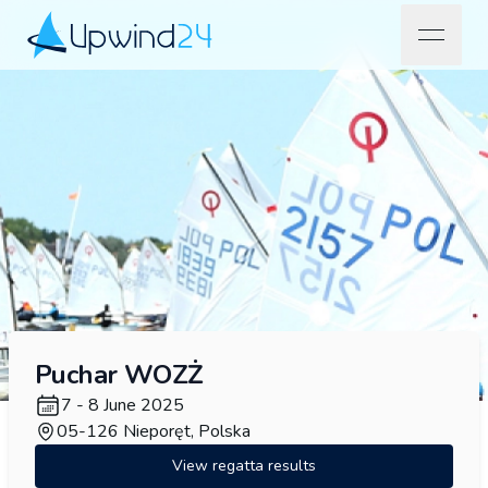
open na
Upwind24
Puchar WOZŻ
7 - 8 June 2025
05-126 Nieporęt, Polska
View regatta results