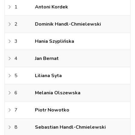
1
Antoni Kordek
2
Dominik Handl-Chmielewski
3
Hania Szyplińska
4
Jan Bernat
5
Liliana Syta
6
Melania Olszewska
7
Piotr Nowotko
8
Sebastian Handl-Chmielewski