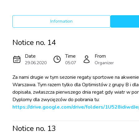
Information
Notice no.
14
Date
Time
From
29.06.2020
05:07
Organizer
Za nami drugie w tym sezonie regaty sportowe na akwenie
Warszawa. Tym razem tylko dla Optimistów z grupy B i dla
dopisała, zwłaszcza pierwszego dnia regat gdy wiatr w p
Dyplomy dla zwycięzców do pobrania tu:
https://drive.google.com/drive/folders/1U528idiw
Notice no.
13