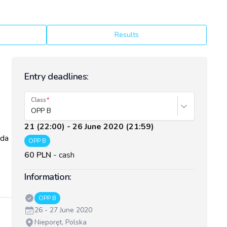
Results
Entry deadlines:
Class
OPP B
21 (22:00) - 26 June 2020 (21:59)
oda
OPP B
60 PLN
-
cash
Information:
Classes:
OPP B
Date:
26 - 27 June 2020
Venue:
Nieporęt, Polska