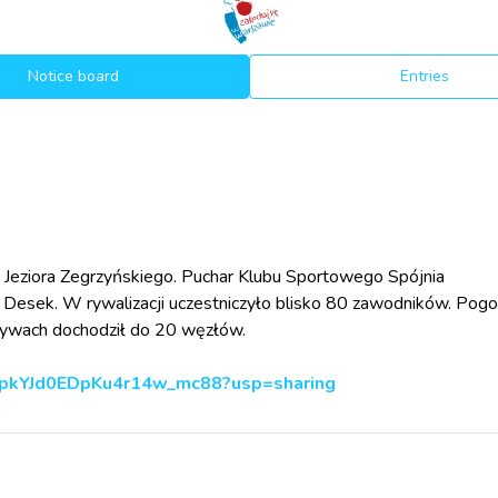
Notice board
Entries
 Jeziora Zegrzyńskiego. Puchar Klubu Sportowego Spójnia
 Desek. W rywalizacji uczestniczyło blisko 80 zawodników. Pog
orywach dochodził do 20 węzłów.
dJepkYJd0EDpKu4r14w_mc88?usp=sharing