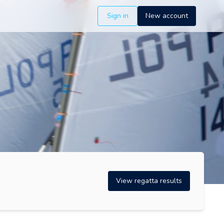
Sign in
New account
View regatta results