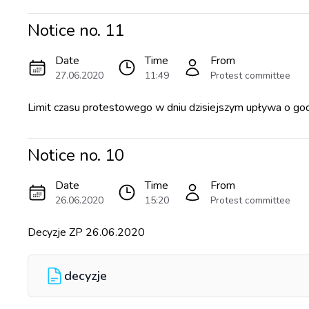
Notice no.
11
Date
Time
From
27.06.2020
11:49
Protest committee
Limit czasu protestowego w dniu dzisiejszym upływa o go
Notice no.
10
Date
Time
From
26.06.2020
15:20
Protest committee
Decyzje ZP 26.06.2020
decyzje