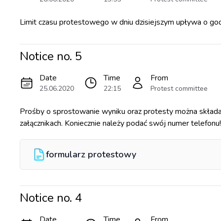
Limit czasu protestowego w dniu dzisiejszym upływa o go
Notice no.
5
Date
Time
From
25.06.2020
22:15
Protest committee
Prośby o sprostowanie wyniku oraz protesty można składać
załącznikach. Koniecznie należy podać swój numer telefonu!
formularz protestowy
Notice no.
4
Date
Time
From