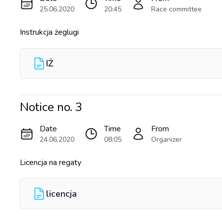
25.06.2020
20:45
Race committee
Instrukcja żeglugi
IŻ
Notice no.
3
Date
Time
From
24.06.2020
08:05
Organizer
Licencja na regaty
licencja