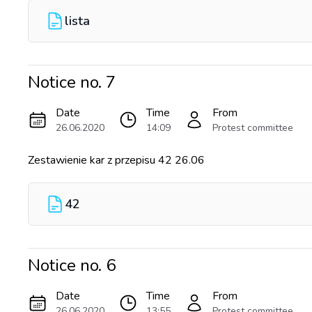
lista
Notice no.
7
Date
Time
From
26.06.2020
14:09
Protest committee
Zestawienie kar z przepisu 42 26.06
42
Notice no.
6
Date
Time
From
26.06.2020
13:55
Protest committee