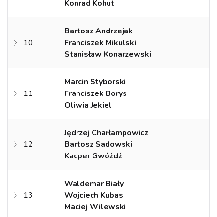
Konrad Kohut
Bartosz Andrzejak
10
Franciszek Mikulski
Stanisław Konarzewski
Marcin Styborski
11
Franciszek Borys
Oliwia Jekiel
Jędrzej Charłampowicz
12
Bartosz Sadowski
Kacper Gwóźdź
Waldemar Biały
13
Wojciech Kubas
Maciej Wilewski