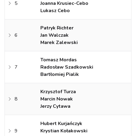
5
Joanna Krusiec-Cebo
Lukasz Cebo
Patryk Richter
6
Jan Walczak
Marek Zalewski
Tomasz Mordas
7
Radosław Szadkowski
Bartłomiej Pialik
Krzysztof Turza
8
Marcin Nowak
Jerzy Cytawa
Hubert Kurjańczyk
9
Krystian Kołakowski