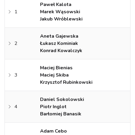
Paweł Kalota
1
Marek Wąsowski
Jakub Wróblewski
Aneta Gajewska
2
Łukasz Kominiak
Konrad Kowalczyk
Maciej Bienias
3
Maciej Skiba
Krzysztof Rubinkowski
Daniel Sokolowski
4
Piotr Inglot
Barłomiej Banasik
Adam Cebo