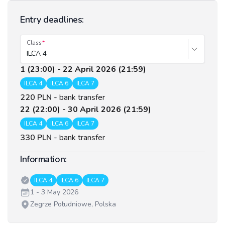
Entry deadlines:
Class
ILCA 4
1 (23:00) - 22 April 2026 (21:59)
ILCA 4
ILCA 6
ILCA 7
220 PLN
-
bank transfer
22 (22:00) - 30 April 2026 (21:59)
ILCA 4
ILCA 6
ILCA 7
330 PLN
-
bank transfer
Information:
Classes:
ILCA 4
ILCA 6
ILCA 7
Date:
1 - 3 May 2026
Venue:
Zegrze Południowe, Polska