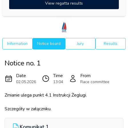
View regatta results
Information
Notice board
Jury
Results
Notice no.
1
Date
Time
From
02.05.2026
13:04
Race committee
Zmianie ulega punkt 4.1 Instrukcji Żeglugi.
Szczegóły w załączniku.
Komunikat 1