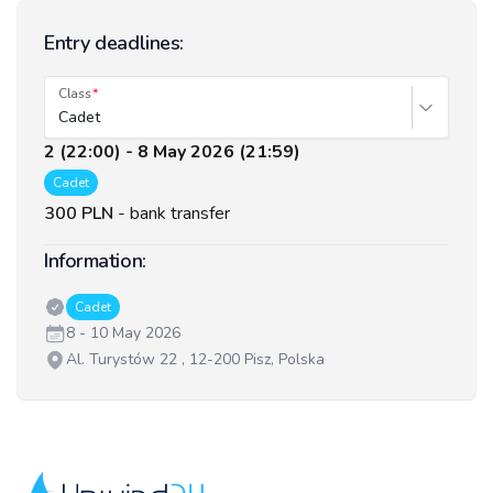
Entry deadlines:
Class
Cadet
2 (22:00) - 8 May 2026 (21:59)
Cadet
300 PLN
-
bank transfer
Information:
Classes:
Cadet
Date:
8 - 10 May 2026
Venue:
Al. Turystów 22 , 12-200 Pisz, Polska