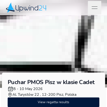
open na
Upwind24
Puchar PMOS Pisz w klasie Cadet
8 - 10 May 2026
Al. Turystów 22 , 12-200 Pisz, Polska
View regatta results