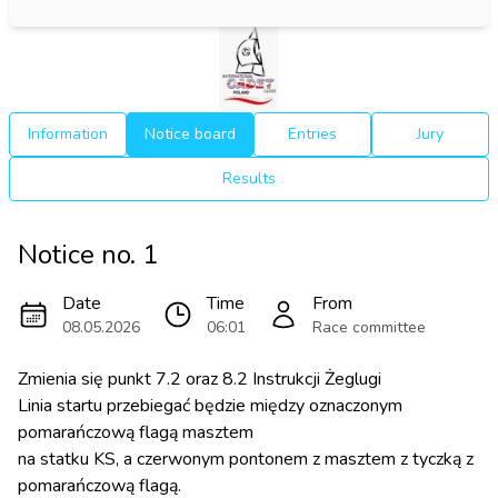
Information
Notice board
Entries
Jury
Results
Notice no.
1
Date
Time
From
08.05.2026
06:01
Race committee
Zmienia się punkt 7.2 oraz 8.2 Instrukcji Żeglugi
Linia startu przebiegać będzie między oznaczonym
pomarańczową flagą masztem
na statku KS, a czerwonym pontonem z masztem z tyczką z
pomarańczową flagą.