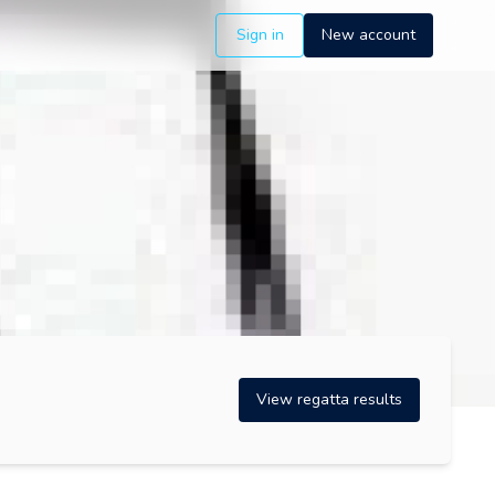
Sign in
New account
View regatta results