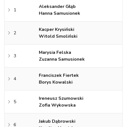
Aleksander Głąb
1
Hanna Samusionek
Kacper Krysiński
2
Witold Smoliński
Marysia Felska
3
Zuzanna Samusionek
Franciszek Fiertek
4
Borys Kowalski
Ireneusz Szumowski
5
Zofia Wykowska
Jakub Dąbrowski
6