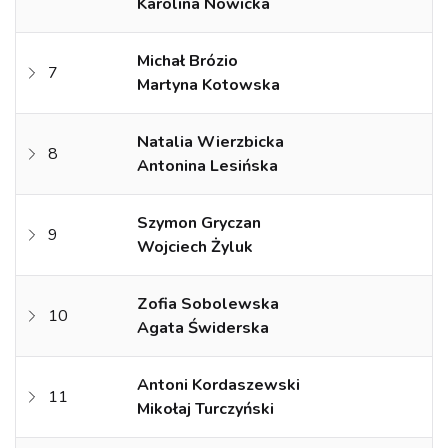
Karolina Nowicka
Michał Brózio
7
Martyna Kotowska
Natalia Wierzbicka
8
Antonina Lesińska
Szymon Gryczan
9
Wojciech Żyluk
Zofia Sobolewska
10
Agata Świderska
Antoni Kordaszewski
11
Mikołaj Turczyński