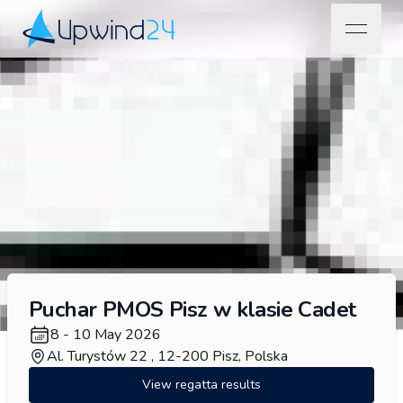
open na
Upwind24
Puchar PMOS Pisz w klasie Cadet
8 - 10 May 2026
Al. Turystów 22 , 12-200 Pisz, Polska
View regatta results