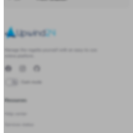
Upwind24
Manage the regatta yourself with an easy-to-use
online platform.
Facebook
Instagram
GitHub
Dark mode
Resources
Help center
Services status