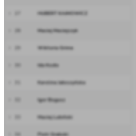
27
HUBERT KAJMOWICZ
28
Maciej Maciejczyk
29
Wiktoria Grima
30
Ida Kozło
31
Karolina Jałoszyńska
32
Igor Bogusz
33
Maciej Lubiński
34
Piotr Grabski