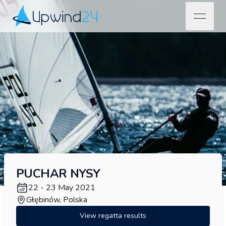
open na
Upwind24
PUCHAR NYSY
22 - 23 May 2021
Głębinów, Polska
View regatta results