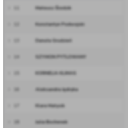
11
Mateusz Śledzik
12
Konstantyn Podwojski
13
Danuta Grudzień
14
SZYMON PYTLOWANY
15
KORNELIA KLIMAS
16
Aleksandra Jędryka
17
Klara Matysik
18
Julia Bochenek