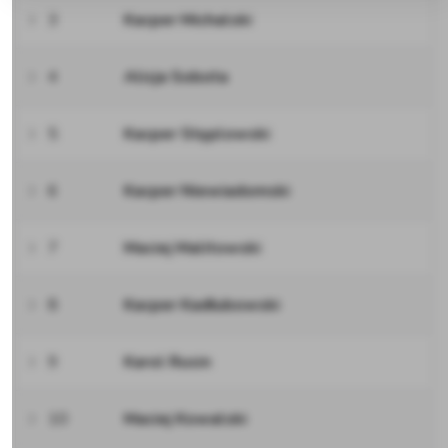
3
Kacper Michalski
4
Alicja Sobota
5
Kacper Stęplowski
6
Kacper Niewiadomski
7
Maciej Malitowski
8
Kacper Kadłubowski
9
Karol Rusin
10
Maciej Kowalski