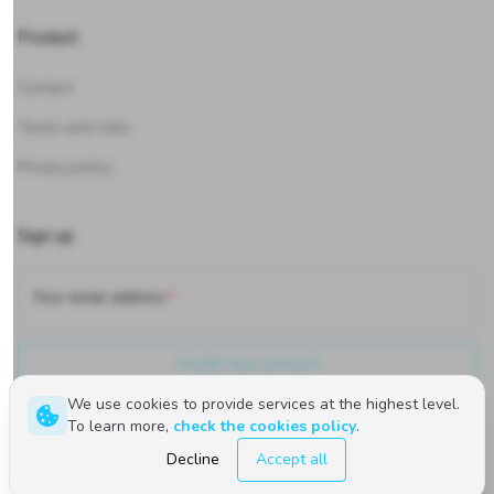
Product
Contact
Terms and rules
Privacy policy
Sign up
Your email address
Create new account
We use cookies to provide services at the highest level.
To learn more,
check the cookies policy
.
Polski
English
Decline
Accept all
©
2026
Upwind24. All rights reserved.