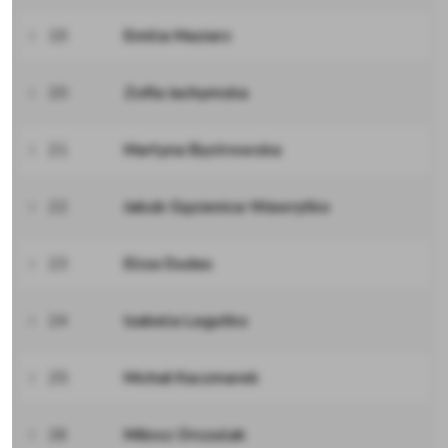
19
Emilia Maziarz
20
Zofia Jachymska
21
Martyna Bystrowska
22
Jakub Gąsienica-Wawrytko
23
Eliza Dudas
24
Izabela Legutko
25
Michał Kaczmarek
26
Miłosz Orszulak