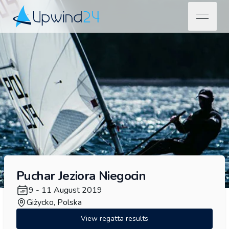
open na
Upwind24
Puchar Jeziora Niegocin
9 - 11 August 2019
Giżycko, Polska
View regatta results