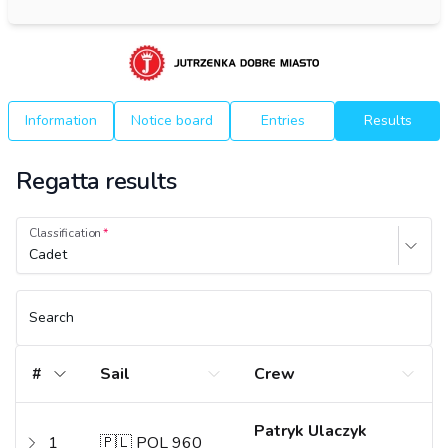
Information
Notice board
Entries
Results
Regatta results
Classification
Cadet
Search
#
Sail
Crew
Patryk Ulaczyk
1
🇵🇱 POL 960