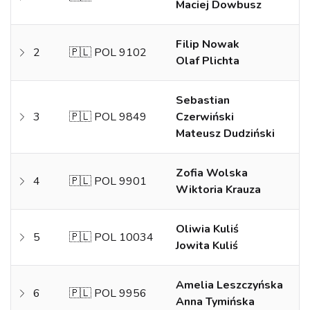
Maciej Dowbusz
Filip Nowak
2
🇵🇱 POL 9102
Olaf Plichta
Sebastian
3
🇵🇱 POL 9849
Czerwiński
Mateusz Dudziński
Zofia Wolska
4
🇵🇱 POL 9901
Wiktoria Krauza
Oliwia Kuliś
5
🇵🇱 POL 10034
Jowita Kuliś
Amelia Leszczyńska
6
🇵🇱 POL 9956
Anna Tymińska