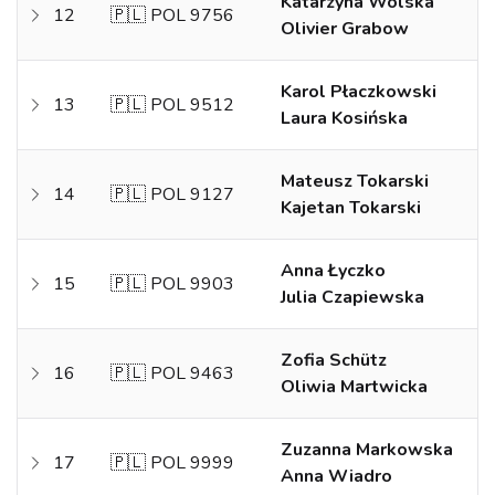
Katarzyna Wolska
12
🇵🇱 POL 9756
Olivier Grabow
Karol Płaczkowski
13
🇵🇱 POL 9512
Laura Kosińska
Mateusz Tokarski
14
🇵🇱 POL 9127
Kajetan Tokarski
Anna Łyczko
15
🇵🇱 POL 9903
Julia Czapiewska
Zofia Schütz
16
🇵🇱 POL 9463
Oliwia Martwicka
Zuzanna Markowska
17
🇵🇱 POL 9999
Anna Wiadro