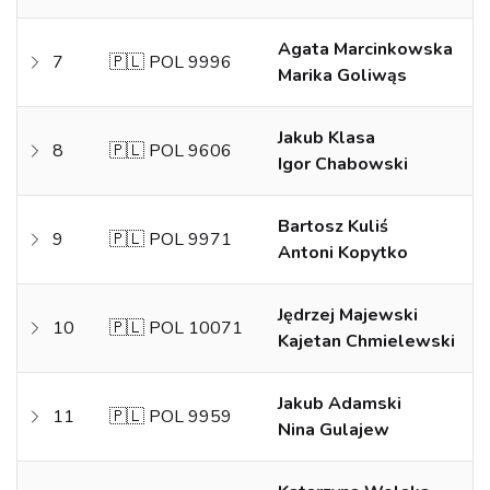
Agata Marcinkowska
7
🇵🇱 POL 9996
Marika Goliwąs
Jakub Klasa
8
🇵🇱 POL 9606
Igor Chabowski
Bartosz Kuliś
9
🇵🇱 POL 9971
Antoni Kopytko
Jędrzej Majewski
10
🇵🇱 POL 10071
Kajetan Chmielewski
Jakub Adamski
11
🇵🇱 POL 9959
Nina Gulajew