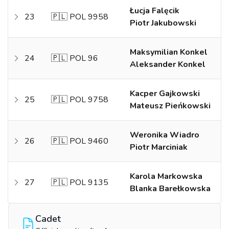
Łucja Falęcik
23
🇵🇱 POL 9958
Piotr Jakubowski
Maksymilian Konkel
24
🇵🇱 POL 96
Aleksander Konkel
Kacper Gajkowski
25
🇵🇱 POL 9758
Mateusz Pieńkowski
Weronika Wiadro
26
🇵🇱 POL 9460
Piotr Marciniak
Karola Markowska
27
🇵🇱 POL 9135
Blanka Barełkowska
Cadet