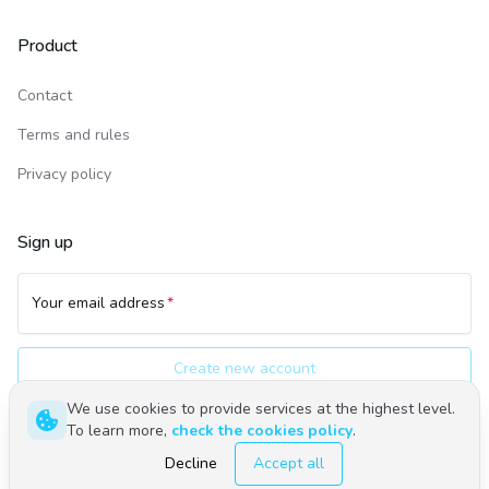
Product
Contact
Terms and rules
Privacy policy
Sign up
Your email address
Create new account
We use cookies to provide services at the highest level.
To learn more,
check the cookies policy
.
Polski
English
Decline
Accept all
©
2026
Upwind24. All rights reserved.