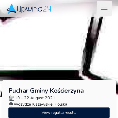
open na
Upwind24
Puchar Gminy Kościerzyna
19 - 22 August 2021
Wdzydze Kiszewskie, Polska
View regatta results