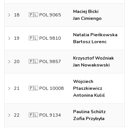
Maciej Bicki
18
🇵🇱 POL 9065
Jan Cimiengo
Natalia Pieńkowska
19
🇵🇱 POL 9810
Bartosz Lorenc
Krzysztof Woźniak
20
🇵🇱 POL 9857
Jan Nowakowski
Wojciech
21
🇵🇱 POL 10008
Ptaszkiewicz
Antonina Kuliś
Paulina Schütz
22
🇵🇱 POL 9134
Zofia Przybyła