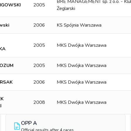
BRE MANAGEMENT sp. z o.o. - Klu
ANGOWSKI
2005
Żeglarski
wski
2006
KS Spójnia Warszawa
2005
MKS Dwójka Warszawa
KA
ROZUM
2005
MKS Dwójka Warszawa
RSAK
2006
MKS Dwójka Warszawa
EK
2008
MKS Dwójka Warszawa
I
OPP A
Official results after 4 races