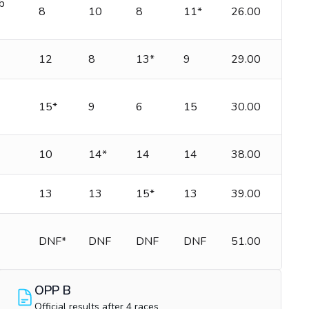
b
8
10
8
11*
26.00
12
8
13*
9
29.00
15*
9
6
15
30.00
10
14*
14
14
38.00
13
13
15*
13
39.00
DNF*
DNF
DNF
DNF
51.00
OPP B
Official results after 4 races