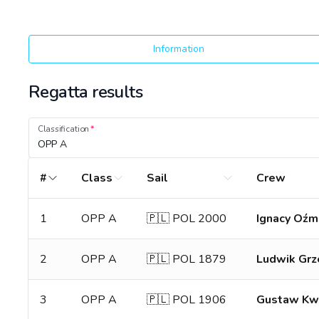
Information
Regatta results
Classification
OPP A
#
Class
Sail
Crew
1
OPP A
🇵🇱 POL 2000
Ignacy Oźm
2
OPP A
🇵🇱 POL 1879
Ludwik Grz
3
OPP A
🇵🇱 POL 1906
Gustaw Kw