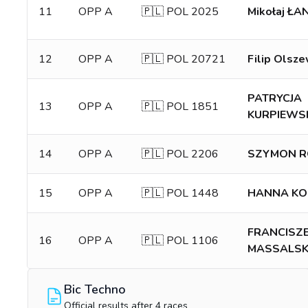
11
OPP A
🇵🇱 POL 2025
Mikołaj Ł
12
OPP A
🇵🇱 POL 20721
Filip Olsze
PATRYCJA
13
OPP A
🇵🇱 POL 1851
KURPIEWS
14
OPP A
🇵🇱 POL 2206
SZYMON 
15
OPP A
🇵🇱 POL 1448
HANNA KO
FRANCISZ
16
OPP A
🇵🇱 POL 1106
MASSALSK
Bic Techno
Official results after 4 races