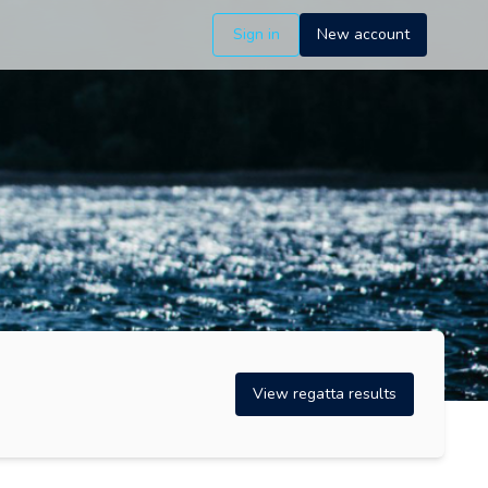
Sign in
New account
View regatta results