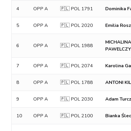
4
OPP A
🇵🇱 POL 1791
Dominika F
5
OPP A
🇵🇱 POL 2020
Emilia Ros
MICHALIN
6
OPP A
🇵🇱 POL 1988
PAWELCZY
7
OPP A
🇵🇱 POL 2074
Karolina Ga
8
OPP A
🇵🇱 POL 1788
ANTONI KI
9
OPP A
🇵🇱 POL 2030
Adam Turc
10
OPP A
🇵🇱 POL 2100
Bianka Śle