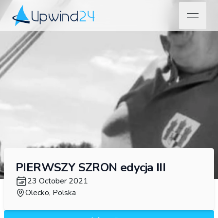
open na
Upwind24
PIERWSZY SZRON edycja III
23 October 2021
Olecko, Polska