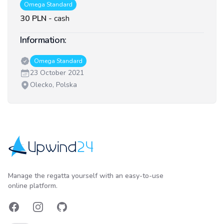
Omega Standard
30 PLN
-
cash
Information:
Classes:
Omega Standard
Date:
23 October 2021
Venue:
Olecko, Polska
Upwind24
Manage the regatta yourself with an easy-to-use
online platform.
Facebook
Instagram
GitHub