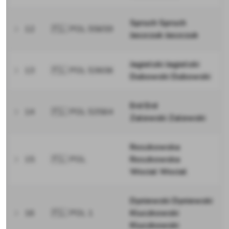
Spruch Spruch
12
🇵🇱 POL 55659
Jaszczuk Jaszczuk
Jagielski Jagielski
13
🇵🇱 POL 53606
Dubowski Dubowski
Erd Erd
14
🇵🇱 POL 53564
Zalewski Zalewski
Roszkowska
15
🇵🇱 POL
Roszkowska
Wocial Wocial
Dyniewski Dyniewski
16
🇵🇱 POL 1
Kluczkowski
Kluczkowski