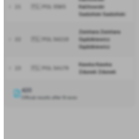
21
🇵🇱 POL 5565
Kalitowski
Sadziński Sadziński
Zeintara Zeintara
22
🇵🇱 POL 54219
Gądzikiewicz
Gądzikiewicz
Kawka Kawka
23
🇵🇱 POL 54179
Zdunek Zdunek
420
Official results after 8 races