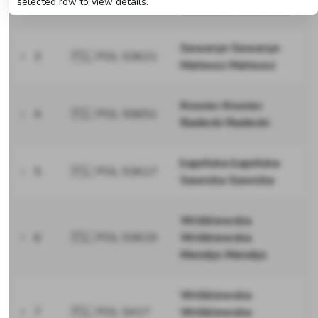
selected row to view details.
Romaniuk Romaniuk
Seweryn Seweryn
3
🇵🇱 POL 53621
Mateusz Mateusz
Krusiec Krusiec
4
🇵🇱 POL 55651
Radecki Radecki
Łapińska Łapińska
5
🇵🇱 POL 53617
Sawicka Sawicka
Wróblewska
6
🇵🇱 POL 53619
Wróblewska
Mendys Mendys
Wróblewska
7
🇵🇱 POL 5417
Wróblewska