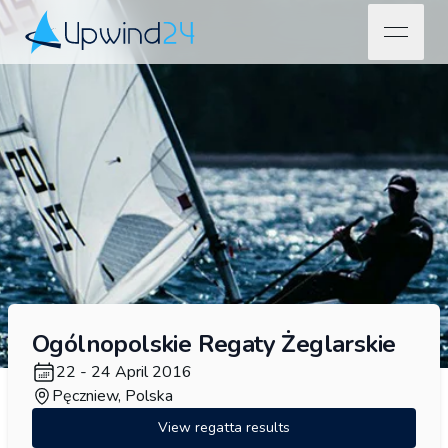
open na
Upwind24
Ogólnopolskie Regaty Żeglarskie
22 - 24 April 2016
Pęczniew, Polska
View regatta results