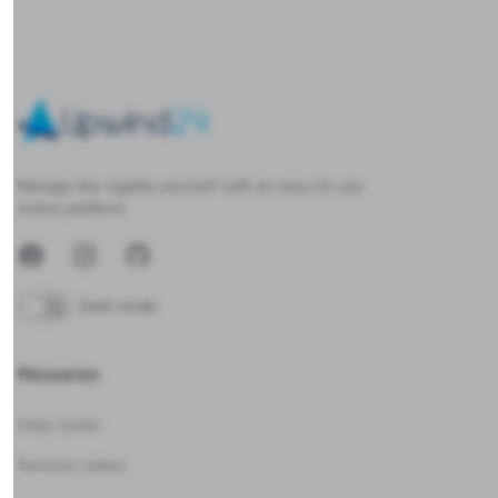
Upwind24
Manage the regatta yourself with an easy-to-use
online platform.
Facebook
Instagram
GitHub
Dark mode
Resources
Help center
Services status