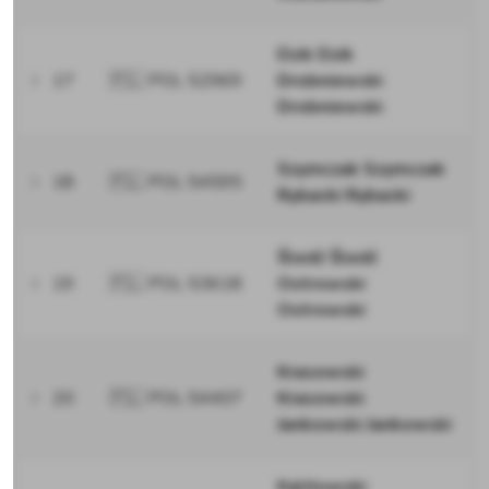
Dzik Dzik
17
🇵🇱 POL 52969
Drobniewski
Drobniewski
Szymczak Szymczak
18
🇵🇱 POL 54595
Rybacki Rybacki
Śledź Śledź
19
🇵🇱 POL 53618
Ostrowski
Ostrowski
Krasowski
20
🇵🇱 POL 54407
Krasowski
Jankowski Jankowski
Kalitowski