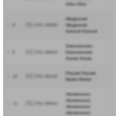
Olko Olko
Głogowski
8
🇵🇱 POL 55650
Głogowski
Sztorch Sztorch
Daniszewska
9
🇵🇱 POL 55654
Daniszewska
Siwek Siwek
Paszek Paszek
10
🇵🇱 POL 55326
Reiter Reiter
Abramowicz
Abramowicz
11
🇵🇱 POL 55653
Abramowicz
Abramowicz