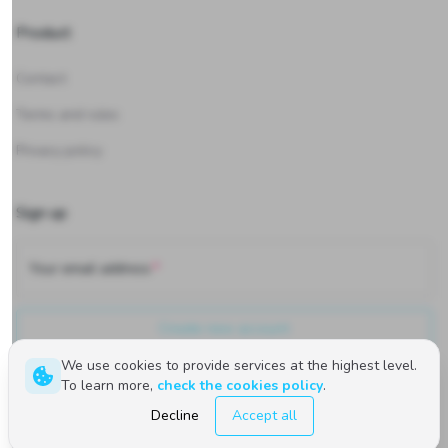
Product
Contact
Terms and rules
Privacy policy
Sign up
Your email address
Create new account
We use cookies to provide services at the highest level.
To learn more,
check the cookies policy
.
Polski
English
Decline
Accept all
©
2026
Upwind24. All rights reserved.