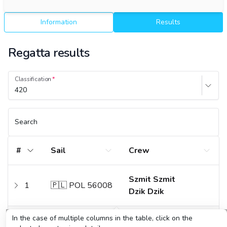
Information
Results
Regatta results
Classification
420
Search
#
Sail
Crew
Szmit Szmit
1
🇵🇱 POL 56008
Dzik Dzik
In the case of multiple columns in the table, click on the
Urbaś Urbaś
2
🇵🇱 POL 55652