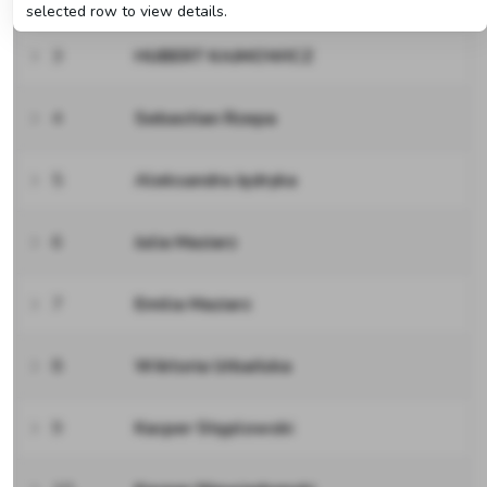
selected row to view details.
3
HUBERT KAJMOWICZ
4
Sebastian Rzepa
5
Aleksandra Jędryka
6
Julia Maziarz
7
Emilia Maziarz
8
Wiktoria Urbańska
9
Kacper Stęplowski