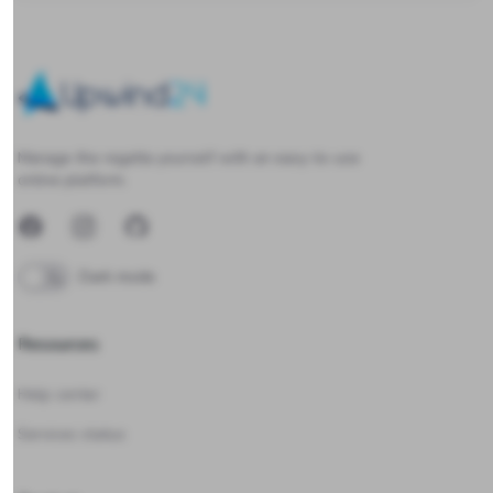
Upwind24
Manage the regatta yourself with an easy-to-use
online platform.
Facebook
Instagram
GitHub
Dark mode
Resources
Help center
Services status