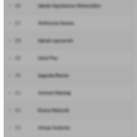
26
Jakub Gąsienica-Wawrytko
27
Wiktoria Grima
28
Jakub Lipowski
29
Julia Pac
30
Jagoda Baran
31
Antoni Machaj
32
Klara Matysik
33
Alicja Sobota