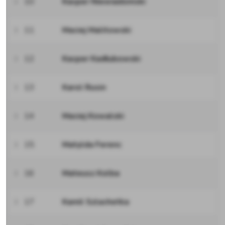
10
Kacper Niewiadomski
11
Maciej Malitowski
12
Kacper Kadłubowski
13
Karol Rusin
14
Maciej Kowalski
15
Matylda Ferenc
16
Mateusz Kolba
17
Kamil Szlachetka