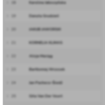
18
Karolina Jałoszyńska
19
Danuta Grudzień
20
JAKUB JAWORSKI
21
KORNELIA KLIMAS
22
Alicja Maciąg
23
Bartłomiej Wrzosek
24
Jan Pacheco-Śledź
25
Gita Van Der Voort