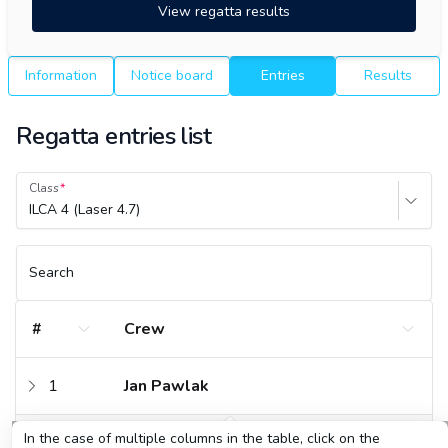
View regatta results
Information
Notice board
Entries
Results
Regatta entries list
Class
ILCA 4 (Laser 4.7)
Search
#
Crew
1
Jan Pawlak
In the case of multiple columns in the table, click on the
2
Miłosz Orszulak