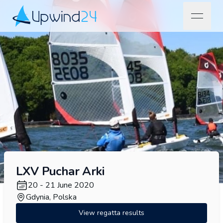
open na
Upwind24
LXV Puchar Arki
20 - 21 June 2020
Gdynia, Polska
View regatta results