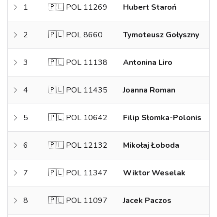
1
🇵🇱 POL 11269
Hubert Staroń
2
🇵🇱 POL 8660
Tymoteusz Gołyszny
3
🇵🇱 POL 11138
Antonina Liro
4
🇵🇱 POL 11435
Joanna Roman
5
🇵🇱 POL 10642
Filip Słomka-Polonis
6
🇵🇱 POL 12132
Mikołaj Łoboda
7
🇵🇱 POL 11347
Wiktor Weselak
8
🇵🇱 POL 11097
Jacek Paczos