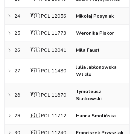
24
🇵🇱 POL 12056
Mikołaj Posyniak
25
🇵🇱 POL 11773
Weronika Piskor
26
🇵🇱 POL 12041
Mila Faust
Julia Jabłonowska
27
🇵🇱 POL 11480
Wlizło
Tymoteusz
28
🇵🇱 POL 11870
Siutkowski
29
🇵🇱 POL 11712
Hanna Smolińska
30
🇵🇱 POL 11240
Franciszek Przyszlak