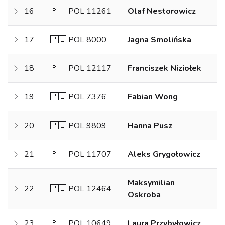
16
🇵🇱 POL 11261
Olaf Nestorowicz
17
🇵🇱 POL 8000
Jagna Smolińska
18
🇵🇱 POL 12117
Franciszek Niziołek
19
🇵🇱 POL 7376
Fabian Wong
20
🇵🇱 POL 9809
Hanna Pusz
21
🇵🇱 POL 11707
Aleks Grygołowicz
Maksymilian
22
🇵🇱 POL 12464
Oskroba
23
🇵🇱 POL 10649
Laura Przybyłowicz