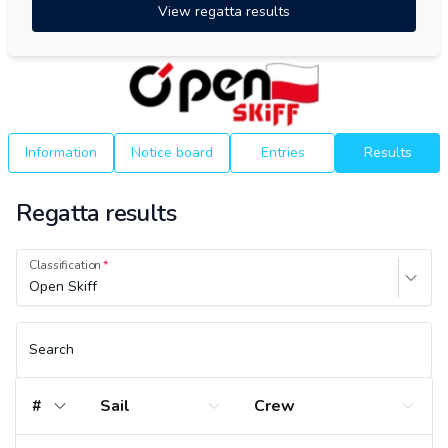
View regatta results
Information
Notice board
Entries
Results
Regatta results
Classification
Open Skiff
Search
#
Sail
Crew