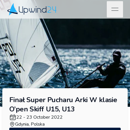
open na
Upwind24
Finał Super Pucharu Arki W klasie
O’pen Skiff U15, U13
22 - 23 October 2022
Gdynia, Polska