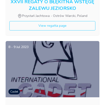
XXVII REGATY O BŁĘKITNA WSTĘGĘ
ZALEWU JEZIORSKO
Przystań Jachtowa - Ostrów Warcki, Poland
View regatta page
8 - 9 Jul 2023
Cadet