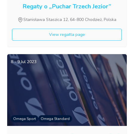
Regaty o „Puchar Trzech Jezior”
Stanisława Staszica 12, 64-800 Chodzież, Polska
View regatta page
8 - 9 Jul 2023
Omega Sport
Omega Standard