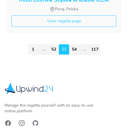
Poraj, Polska
View regatta page
1
...
52
53
53
54
...
117
Upwind24
Manage the regatta yourself with an easy-to-use
online platform.
Facebook
Instagram
GitHub