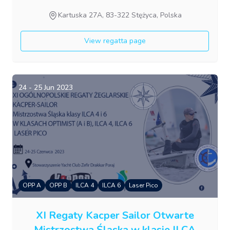
Kartuska 27A, 83-322 Stężyca, Polska
View regatta page
24 - 25 Jun 2023
OPP A
OPP B
ILCA 4
ILCA 6
Laser Pico
XI Regaty Kacper Sailor Otwarte
Mistrzostwa Śląska w klasie ILCA