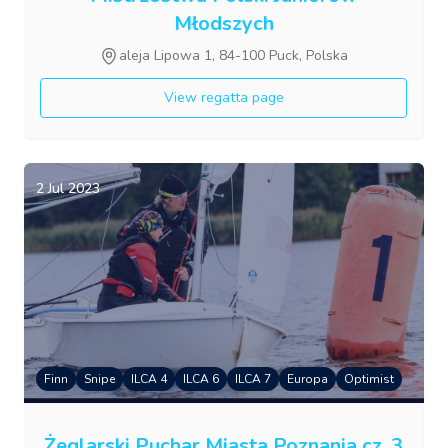
Młodszych
aleja Lipowa 1, 84-100 Puck, Polska
View regatta page
2 Jul 2023
Finn
Snipe
ILCA 4
ILCA 6
ILCA 7
Europa
Optimist
Żeglarski Puchar Miasta Poznania cz. 3