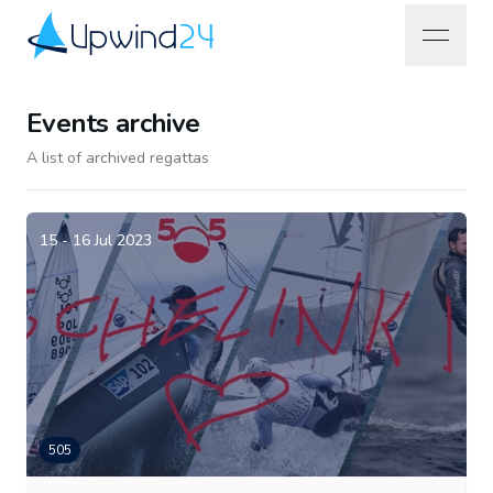
open na
Upwind24
Events archive
A list of archived regattas
15 - 16 Jul 2023
505