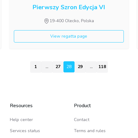
Pierwszy Szron Edycja VI
19-400 Olecko, Polska
View regatta page
1
...
27
28
28
29
...
118
Resources
Product
Help center
Contact
Services status
Terms and rules