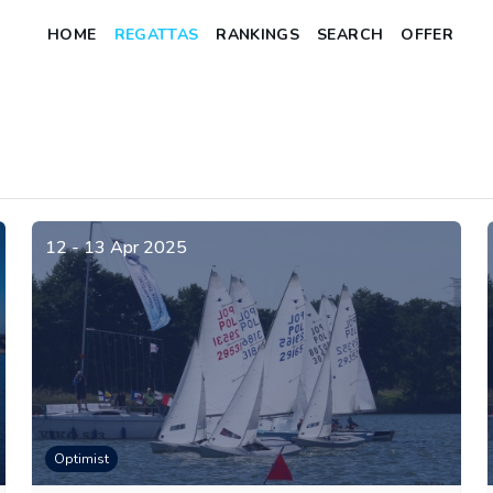
HOME
REGATTAS
RANKINGS
SEARCH
OFFER
12 - 13 Apr 2025
Optimist