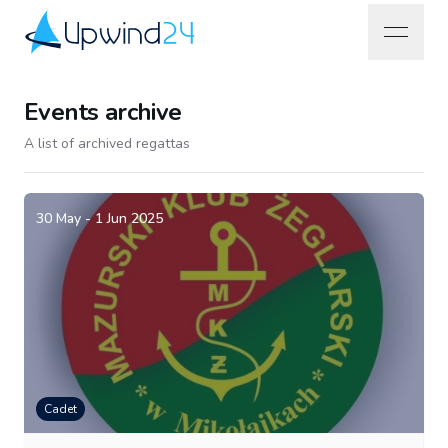
open na
Upwind24
Events archive
A list of archived regattas
30 May - 1 Jun 2025
Cadet