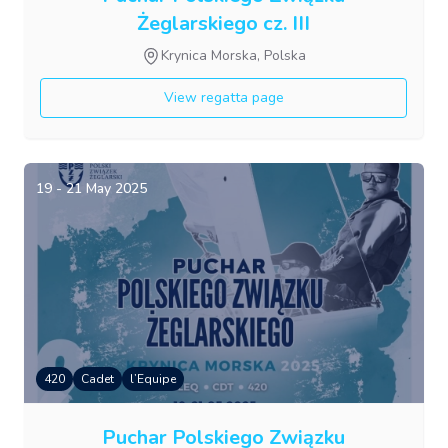
Żeglarskiego cz. III
Krynica Morska, Polska
View regatta page
19 - 21 May 2025
420
Cadet
l’Equipe
Puchar Polskiego Związku