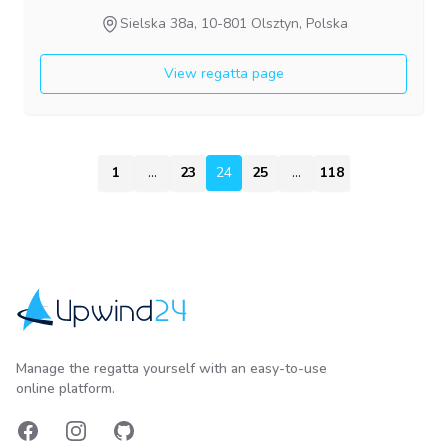
Sielska 38a, 10-801 Olsztyn, Polska
View regatta page
1
...
23
24
24
25
...
118
Upwind24
Manage the regatta yourself with an easy-to-use
online platform.
Facebook
Instagram
GitHub