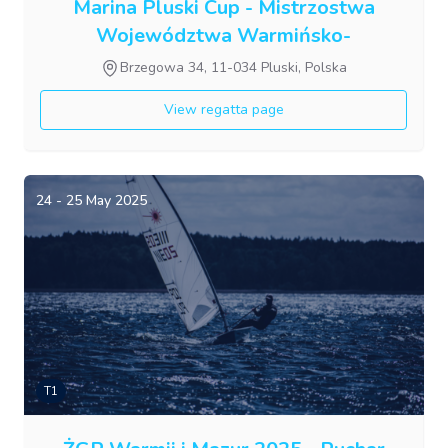
Marina Pluski Cup - Mistrzostwa
Województwa Warmińsko-
Mazurskiego w klasie Open Skiff
Brzegowa 34, 11-034 Pluski, Polska
View regatta page
24 - 25 May 2025
T1