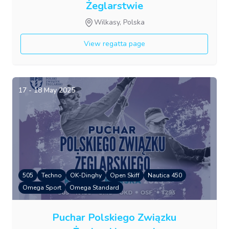
Żeglarstwie
Wilkasy, Polska
View regatta page
17 - 18 May 2025
505
Techno
OK-Dinghy
Open Skiff
Nautica 450
Omega Sport
Omega Standard
Puchar Polskiego Związku