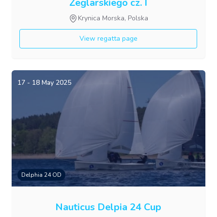
Żeglarskiego cz. I
Krynica Morska, Polska
View regatta page
17 - 18 May 2025
Delphia 24 OD
Nauticus Delpia 24 Cup