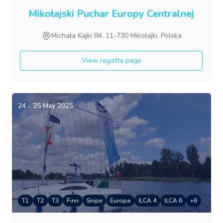
Mikołajski Puchar Europy Centralnej
Michała Kajki 84, 11-730 Mikołajki, Polska
View regatta page
24 - 25 May 2025
T1
T2
T3
Finn
Snipe
Europa
ILCA 4
ILCA 6
+
6