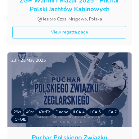
ŻGP Warmii i Mazur 2025 - Puchar
Polski Jachtów Kabinowych
Jezioro Czos, Mrągowo, Polska
View regatta page
23 - 25 May 2025
29er
49er
49erFX
Europa
ILCA 4
ILCA 6
ILCA 7
iQFOIL
Puchar Polskiego Związku