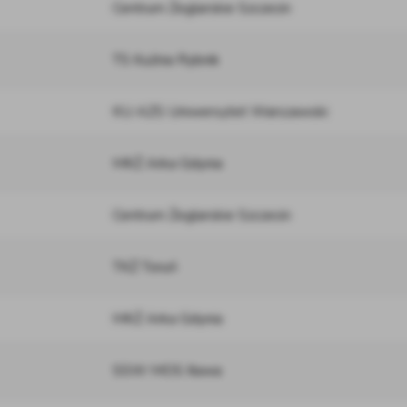
Centrum Żeglarskie Szczecin
TS Kuźnia Rybnik
KU AZS Uniwersytet Warszawski
MKŻ Arka Gdynia
Centrum Żeglarskie Szczecin
TKŻ Toruń
MKŻ Arka Gdynia
SSW MOS Iława