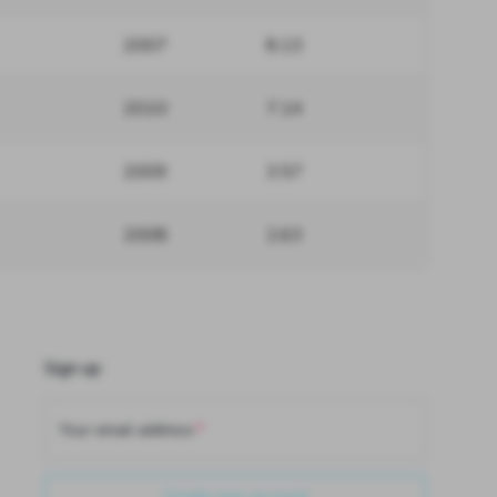
2007
8.13
2010
7.14
2009
3.57
2008
2.63
Sign up
Your email address
Create new account