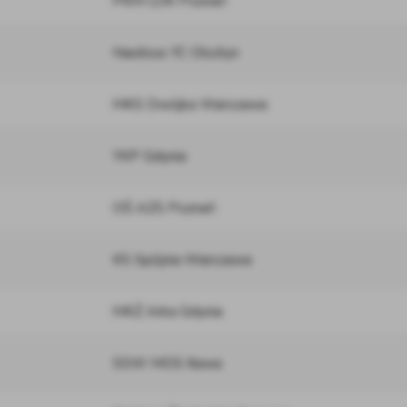
PKM LOK Poznań
Nauticus YC Olsztyn
MKS Dwójka Warszawa
YKP Gdynia
OŚ AZS Poznań
KS Spójnia Warszawa
MKŻ Arka Gdynia
SSW MOS Iława