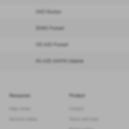
OKŻ Olsztyn
ŻMKS Poznań
OŚ AZS Poznań
KS AZS AWFiS Gdańsk
Resources
Product
Help center
Contact
Services status
Terms and rules