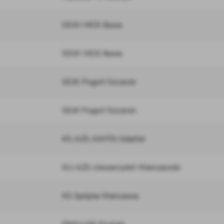
SSW MOS Iława
SSW MOS Iława
SEJK Pogoń Szczecin
SEJK Pogoń Szczecin
KS AZS AWFiS Gdańsk
KU AZS Uniwersytet Warszawski
KS Spójnia Warszawa