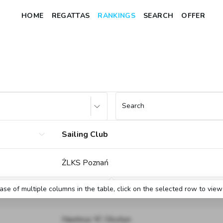
HOME
REGATTAS
RANKINGS
SEARCH
OFFER
Search
Sailing Club
ŻLKS Poznań
case of multiple columns in the table, click on the selected row to view 
Nauticus YC Olsztyn
Nauticus YC Olsztyn