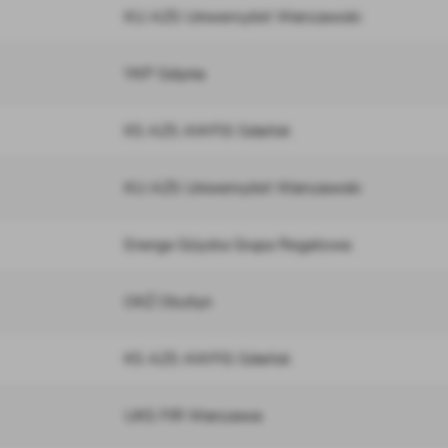
KU AZS Uniwersytet Warszawski
YKP Gdynia
KS AZS AWFiS Gdańsk
KU AZS Uniwersytet Warszawski
Energa Giżycka Grupa Regatowa
OKŻ Olsztyn
KS AZS AWFiS Gdańsk
UKS FIR Warszawa