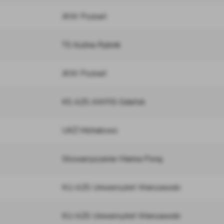
JKW Poznań
TS Kuźnia Rybnik
JKW Poznań
KS AZS AWFiS Gdańsk
UKŻ Michałowo
Stowarzyszenie Marina Poraj
KU AZS Uniwersytet Warszawski
KU AZS Uniwersytet Warszawski