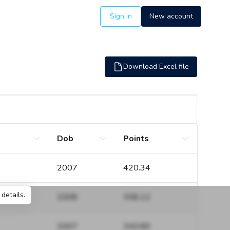
Sign in
New account
Download Excel file
Dob
Points
2007
420.34
details.
2008
358.12
2007
340.89