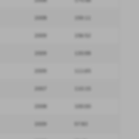
2008
175.58
2008
159.11
2009
156.52
2009
130.98
2009
111.65
2007
110.15
2008
100.00
2009
97.83