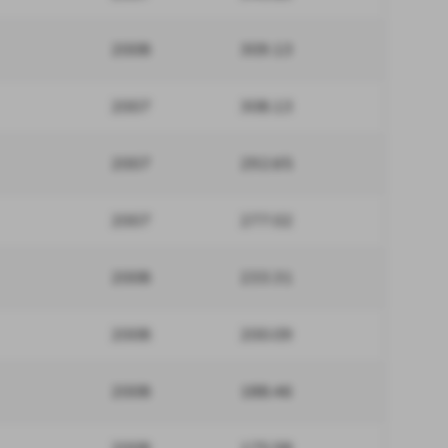
2008
309.13
2007
308.13
2007
292.65
2007
277.02
2008
233.31
2008
200.09
2008
188.46