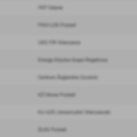
YKP Gdynia
PKM LOK Poznań
UKS FIR Warszawa
Energa Giżycka Grupa Regatowa
Centrum Żeglarskie Szczecin
KŻ Mewa Poznań
KU AZS Uniwersytet Warszawski
ŻLKS Poznań