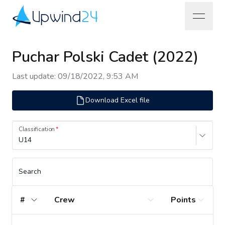
open na
Upwind24
Puchar Polski Cadet (2022)
Last update
:
09/18/2022, 9:53 AM
Download Excel file
Classification
U14
Search
#
Crew
Points