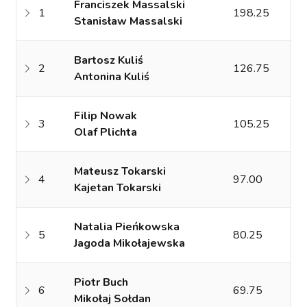
Franciszek Massalski
1
198.25
Stanisław Massalski
Bartosz Kuliś
2
126.75
Antonina Kuliś
Filip Nowak
3
105.25
Olaf Plichta
Mateusz Tokarski
4
97.00
Kajetan Tokarski
Natalia Pieńkowska
5
80.25
Jagoda Mikołajewska
Piotr Buch
6
69.75
Mikołaj Sołdan