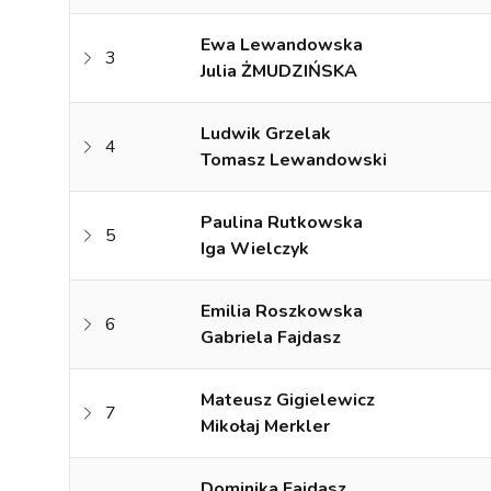
Ewa Lewandowska
3
Julia ŻMUDZIŃSKA
Ludwik Grzelak
4
Tomasz Lewandowski
Paulina Rutkowska
5
Iga Wielczyk
Emilia Roszkowska
6
Gabriela Fajdasz
Mateusz Gigielewicz
7
Mikołaj Merkler
Dominika Fajdasz