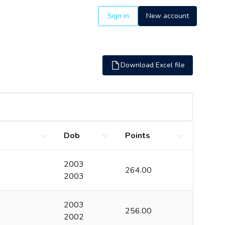
Sign in
New account
Download Excel file
Dob
Points
2003
264.00
2003
2003
256.00
2002