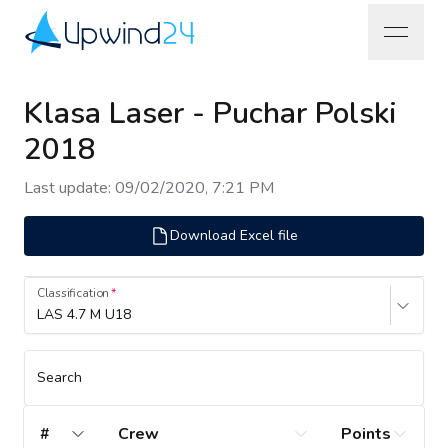
open na
Upwind24
Klasa Laser - Puchar Polski
2018
Last update
:
09/02/2020, 7:21 PM
Download Excel file
Classification
LAS 4.7 M U18
Search
#
Crew
Points