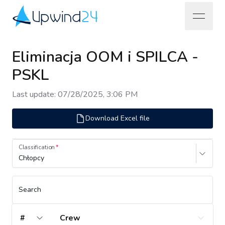
open na
Upwind24
Eliminacja OOM i SPILCA -
PSKL
Last update
:
07/28/2025, 3:06 PM
Download Excel file
Classification
Chłopcy
Search
#
Crew