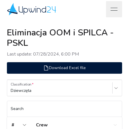
open na
Upwind24
Eliminacja OOM i SPILCA -
PSKL
Last update
:
07/28/2024, 6:00 PM
Download Excel file
Classification
Dziewczęta
Search
#
Crew