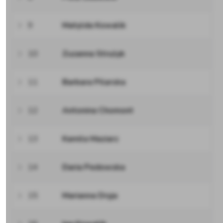
9
Matylda Kowalik
10
Zuzanna Strużyk
11
Barbara Pilarska
12
Antonina Chomont
13
Kamila Maziarz
14
Daria Pedowska
15
Marianna Dryja