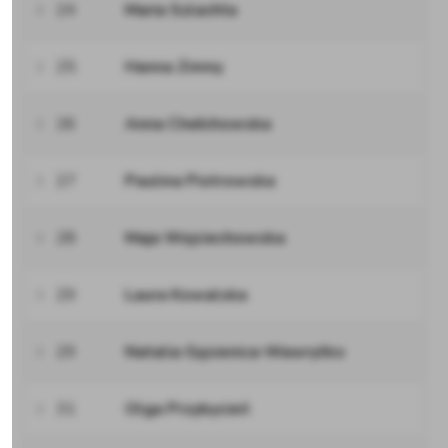
24
Maria Szlachta
25
Hanna Zimny
26
Anna Chełchowska
27
Paulina Piotrowska
28
Maja Wojciechowska
29
Laura Kowalska
29
Natalia Gąsienica-Wawrytko
31
Olga Przybycień