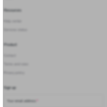
Resources
Help center
Services status
Product
Contact
Terms and rules
Privacy policy
Sign up
Your email address