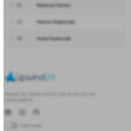
32
Natasza Solarz
33
Hanna Olejniczak
34
Anna Szymczak
Upwind24
Manage the regatta yourself with an easy-to-use
online platform.
Facebook
Instagram
GitHub
Dark mode