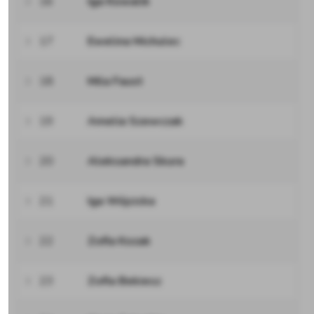
16
Iga Kowalik
17
Ewelina Michulec
18
Mila Faust
19
Amelia Szewczak
20
Aleksandra Skura
21
Iga Wójcicka
22
Zofia Kozak
23
Zofia Bekiesz