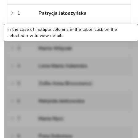
1
Patrycja Jałoszyńska
In the case of multiple columns in the table, click on the
2
Kornelia Urzędowska
selected row to view details.
3
Marta Wójciak
4
Lena Maria Adamska
5
Zofia Anna Brzozowicz
6
Matylda Jankowska
7
Maria Nycz
8
Pola Sobolew