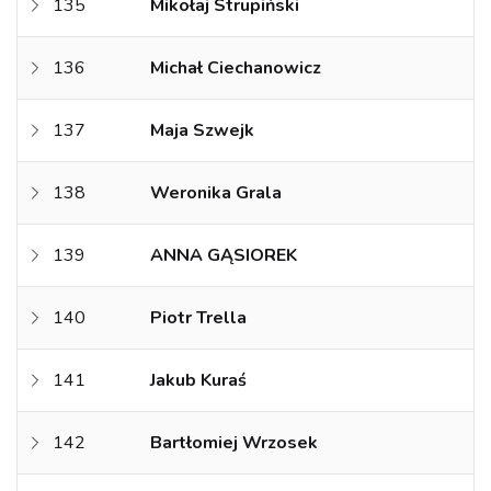
135
Mikołaj Strupiński
136
Michał Ciechanowicz
137
Maja Szwejk
138
Weronika Grala
139
ANNA GĄSIOREK
140
Piotr Trella
141
Jakub Kuraś
142
Bartłomiej Wrzosek