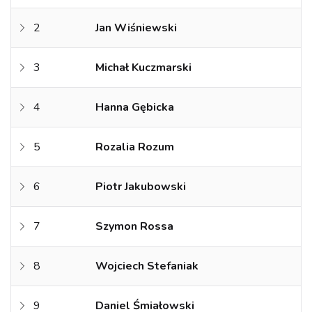
2
Jan Wiśniewski
3
Michał Kuczmarski
4
Hanna Gębicka
5
Rozalia Rozum
6
Piotr Jakubowski
7
Szymon Rossa
8
Wojciech Stefaniak
9
Daniel Śmiałowski