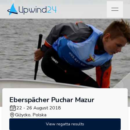
open na
Upwind24
Eberspächer Puchar Mazur
22 - 26 August 2018
Giżycko, Polska
View regatta results