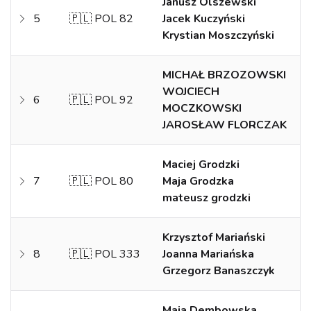
Janusz Olszewski
5
🇵🇱 POL 82
Jacek Kuczyński
Krystian Moszczyński
MICHAŁ BRZOZOWSKI
WOJCIECH
6
🇵🇱 POL 92
MOCZKOWSKI
JAROSŁAW FLORCZAK
Maciej Grodzki
7
🇵🇱 POL 80
Maja Grodzka
mateusz grodzki
Krzysztof Mariański
8
🇵🇱 POL 333
Joanna Mariańska
Grzegorz Banaszczyk
Maja Dembowska