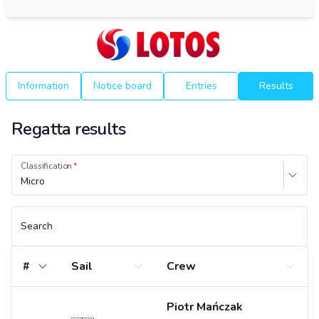
Information
Notice board
Entries
Results
Regatta results
Classification
Micro
Search
#
Sail
Crew
Piotr Mańczak