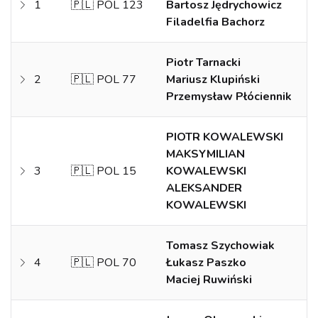
1
🇵🇱 POL 123
Bartosz Jędrychowicz
Filadelfia Bachorz
Piotr Tarnacki
2
🇵🇱 POL 77
Mariusz Klupiński
Przemysław Płóciennik
PIOTR KOWALEWSKI
MAKSYMILIAN
3
🇵🇱 POL 15
KOWALEWSKI
ALEKSANDER
KOWALEWSKI
Tomasz Szychowiak
4
🇵🇱 POL 70
Łukasz Paszko
Maciej Ruwiński