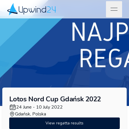
open na
Upwind24
Lotos Nord Cup Gdańsk 2022
24 June - 10 July 2022
Gdańsk, Polska
View regatta results